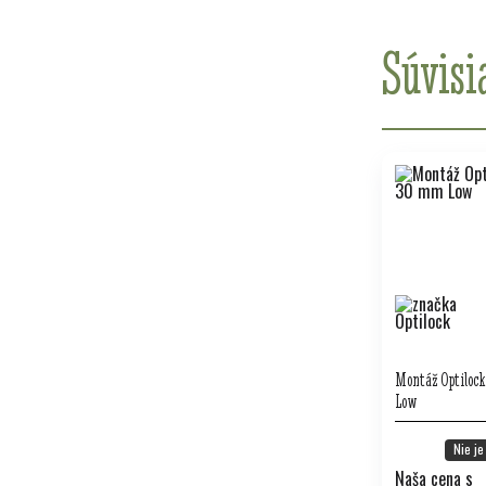
Súvisi
Montáž Optilock
Low
Nie je
Naša cena s