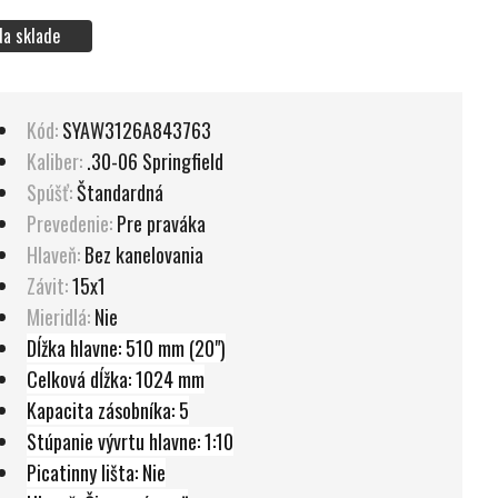
Na sklade
Kód:
SYAW3126A843763
Kaliber:
.30-06 Springfield
Spúšť:
Štandardná
Prevedenie:
Pre praváka
Hlaveň:
Bez kanelovania
Závit:
15x1
Mieridlá:
Nie
Dĺžka hlavne: 510 mm (20")
Celková dĺžka: 1024 mm
Kapacita zásobníka: 5
Stúpanie vývrtu hlavne: 1:10
Picatinny lišta: Nie