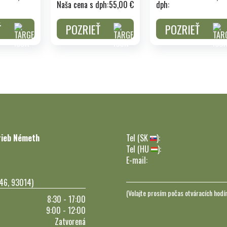
Naša cena s dph:
55,00 €
dph:
Ť
POZRIEŤ
POZRIEŤ
rieb Németh
Tel (SK
):
Tel (HU
):
E-mail:
246, 93014)
(Volajte prosím počas otváracích hodí
8:30 - 17:00
9:00 - 12:00
Zatvorená