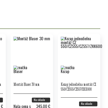
m
Montáž Blaser 30 mm
Kozap jednodielna montáž CZ
550/CZ555/CZ557/ZKK600
Na sklade
Na sklade
 €
Naša cena s
345,00 €