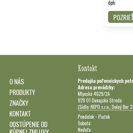
dph:
POZRIE
Kontakt
O NÁS
Predajňa poľovníckych pot
Adresa prevádzky:
PRODUKTY
Mlynská 4629/2A
929 01 Dunajská Streda
ZNAČKY
(Sídlo: NEPO s.r.o., Dolný Bar 
KONTAKT
Pondelok - Piatok
ODSTÚPENIE OD
Sobota:
Nedeľa:
KÚPNEJ ZMLUVY