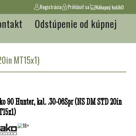
Registrácia
Prihlásiť sa
Nákupný košík
0
ontakt
Odstúpenie od kúpnej
20in MT15x1)
ko 90 Hunter, kal. .30-06Spr (NS DM STD 20in
15x1)