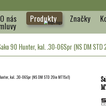
O nás
Produkty
Značky
K
mluvy
Sako 90 Hunter, kal. .30-06Spr (NS DM STD 
Sa
MT