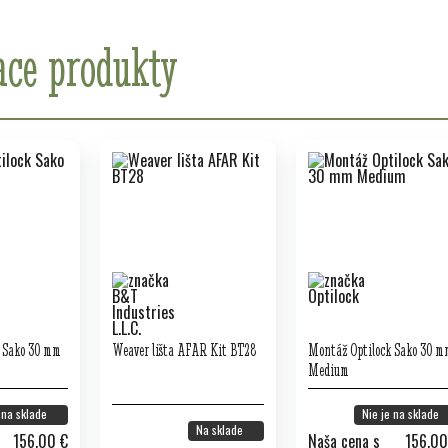
ace produkty
 Sako 30 mm
Weaver lišta AFAR Kit BT28
Montáž Optilock Sako 30 m
Medium
 na sklade
Nie je na sklade
Na sklade
156,00 €
Naša cena s
156,00