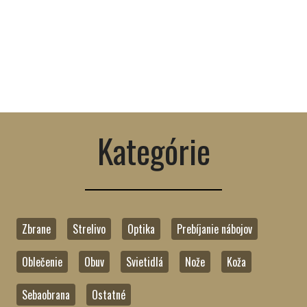
OZNÁMENIE
Vážení Zákazníci, dovoľujeme si Vás upozorniť, že z technických a
administratívnych dôvodov strelivo nevymieňame. Ďakujeme za
pochopenie.
Kategórie
Zbrane
Strelivo
Optika
Prebíjanie nábojov
Oblečenie
Obuv
Svietidlá
Nože
Koža
Sebaobrana
Ostatné