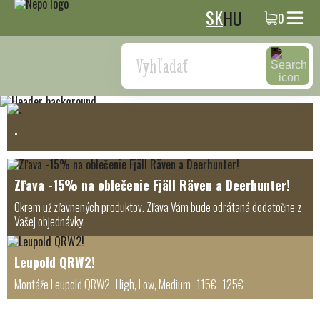
SK
HU
0
Search
.
Zľava -15% na oblečenie Fjäll Räven a Deerhunter!
Okrem už zľavnených produktov. Zľava Vám bude odrátaná dodatočne z
Vašej objednávky.
Leupold QRW2!
Montáže Leupold QRW2- High, Low, Medium- 115€- 125€