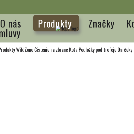
O nás
Produkty
Značky
K
mluvy
Produkty WildZone
Čistenie na zbrane
Koža
Podložky pod trofeje
Darčeky