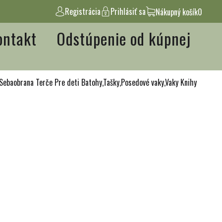
Registrácia
Prihlásiť sa
Nákupný košík
0
ontakt
Odstúpenie od kúpnej
Sebaobrana
Terče
Pre deti
Batohy,Tašky,Posedové vaky,Vaky
Knihy