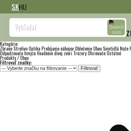
SK
HU
Search
z
Kategórie
Zbrane
Strelivo
Optika
Prebíjanie nábojov
Oblečenie
Obuv
Svietidlá
Nože
Odpudzovače hmyzu
Vnadenie divej zveri
Trezory
Ohrievače
Ostatné
Produkty / Obuv
Filtrovať značky:
Filtrovať