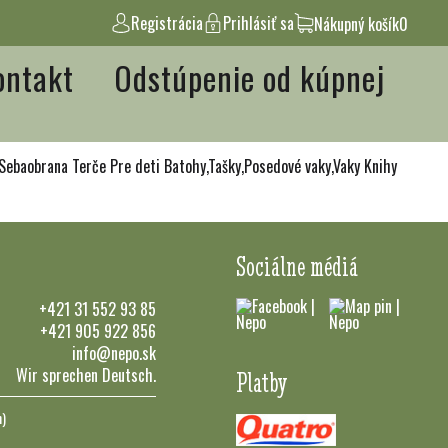
Registrácia
Prihlásiť sa
Nákupný košík
0
ontakt
Odstúpenie od kúpnej
Sebaobrana
Terče
Pre deti
Batohy,Tašky,Posedové vaky,Vaky
Knihy
Sociálne médiá
+421 31 552 93 85
+421 905 922 856
info@nepo.sk
Wir sprechen Deutsch.
Platby
n)