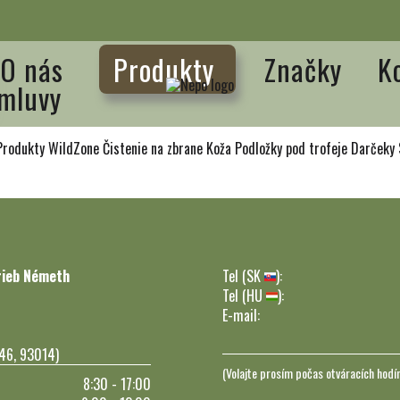
O nás
Produkty
Značky
K
mluvy
Produkty WildZone
Čistenie na zbrane
Koža
Podložky pod trofeje
Darčeky
rieb Németh
Tel (SK
):
Tel (HU
):
E-mail:
246, 93014)
(Volajte prosím počas otváracích hodí
8:30 - 17:00