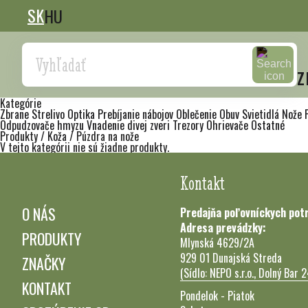
SK
HU
Search
z
Kategórie
Zbrane
Strelivo
Optika
Prebíjanie nábojov
Oblečenie
Obuv
Svietidlá
Nože
Odpudzovače hmyzu
Vnadenie divej zveri
Trezory
Ohrievače
Ostatné
Produkty
/ Koža
/ Púzdra na nože
V tejto kategórii nie sú žiadne produkty.
Kontakt
O NÁS
Predajňa poľovníckych pot
Adresa prevádzky:
PRODUKTY
Mlynská 4629/2A
929 01 Dunajská Streda
ZNAČKY
(Sídlo: NEPO s.r.o., Dolný Bar 
KONTAKT
Pondelok - Piatok