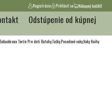
Registrácia
Prihlásiť sa
Nákupný košík
0
ontakt
Odstúpenie od kúpnej
Sebaobrana
Terče
Pre deti
Batohy,Tašky,Posedové vaky,Vaky
Knihy