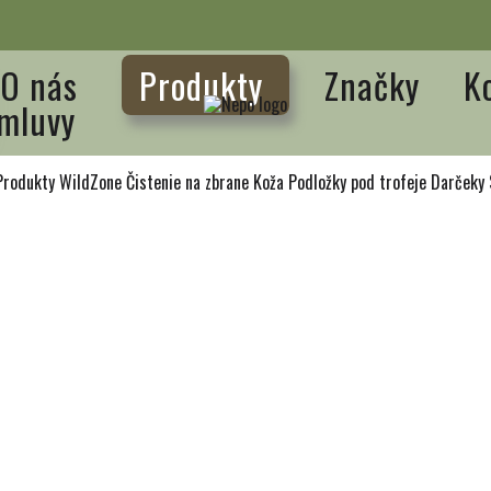
O nás
Produkty
Značky
K
mluvy
Produkty WildZone
Čistenie na zbrane
Koža
Podložky pod trofeje
Darčeky