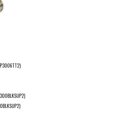
 (P3006TT2)
00BLKSUP2)