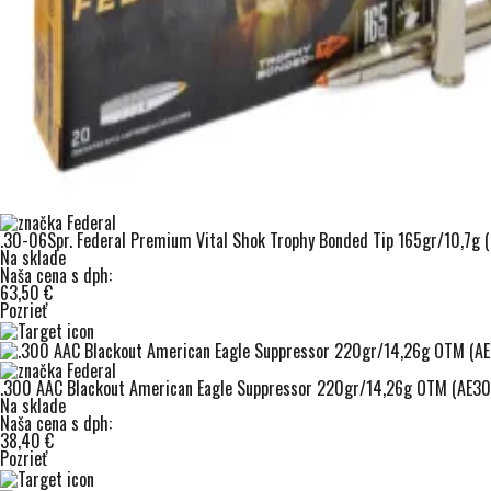
.30-06Spr. Federal Premium Vital Shok Trophy Bonded Tip 165gr/10,7g
Na sklade
Naša cena s dph:
63,50 €
Pozrieť
.300 AAC Blackout American Eagle Suppressor 220gr/14,26g OTM (AE3
Na sklade
Naša cena s dph:
38,40 €
Pozrieť