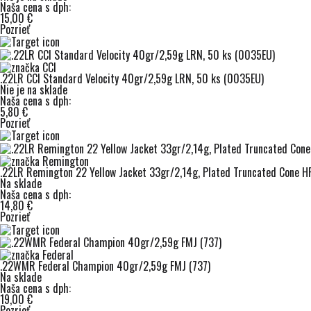
Naša cena s dph:
15,00 €
Pozrieť
.22LR CCI Standard Velocity 40gr/2,59g LRN, 50 ks (0035EU)
Nie je na sklade
Naša cena s dph:
5,80 €
Pozrieť
.22LR Remington 22 Yellow Jacket 33gr/2,14g, Plated Truncated Cone H
Na sklade
Naša cena s dph:
14,80 €
Pozrieť
.22WMR Federal Champion 40gr/2,59g FMJ (737)
Na sklade
Naša cena s dph:
19,00 €
Pozrieť