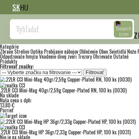
SK
HU
Search
z
Kategórie
Zbrane
Strelivo
Optika
Prebíjanie nábojov
Oblečenie
Obuv
Svietidlá
Nože
Odpudzovače hmyzu
Vnadenie divej zveri
Trezory
Ohrievače
Ostatné
Produkty
Filtrovať značky:
Filtrovať
.22LR CCI Mini-Mag 40gr/2,59g Copper-Plated RN, 100 ks (0030)
Na sklade
Naša cena s dph:
13,80 €
Pozrieť
.22LR CCI Mini-Mag HP 36gr/2,33g Copper-Plated HP, 100 ks (0031)
Nie je na sklade