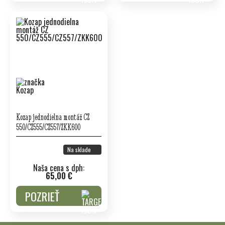
Kozap jednodielna montáž CZ
550/CZ555/CZ557/ZKK600
Na sklade
Naša cena s dph:
65,00 €
POZRIEŤ