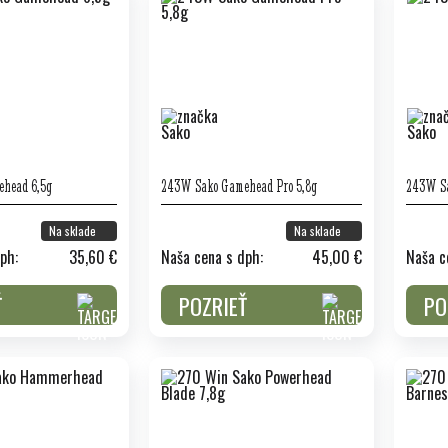
head 6,5g
243W Sako Gamehead Pro 5,8g
243W Sa
Na sklade
Na sklade
ph:
35,60 €
Naša cena s dph:
45,00 €
Naša c
Ť
POZRIEŤ
PO