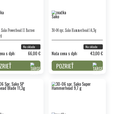
 Sako Powerhead II Barnes
30-06 spr. Sako Hammerhead 14,3g
1g
Na sklade
Na sklade
ena s dph:
66,00 €
Naša cena s dph:
43,00 €
ZRIEŤ
POZRIEŤ