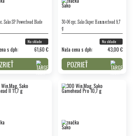
pr. Sako SP Powerhead Blade
30-06 spr. Sako Super Hammerhead 9,7
g
Na sklade
Na sklade
ena s dph:
61,60 €
Naša cena s dph:
43,00 €
ZRIEŤ
POZRIEŤ