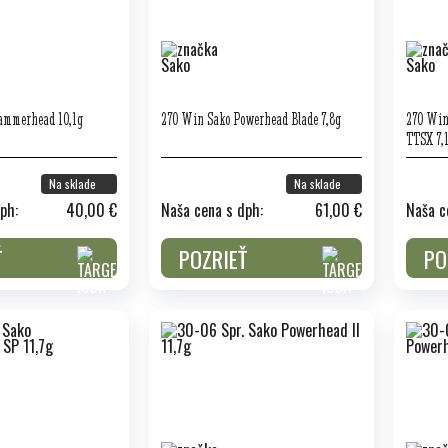
ammerhead 10,1g
270 Win Sako Powerhead Blade 7,8g
270 Win
TTSX 7,
Na sklade
Na sklade
ph:
40,00 €
Naša cena s dph:
61,00 €
Naša c
Ť
POZRIEŤ
PO