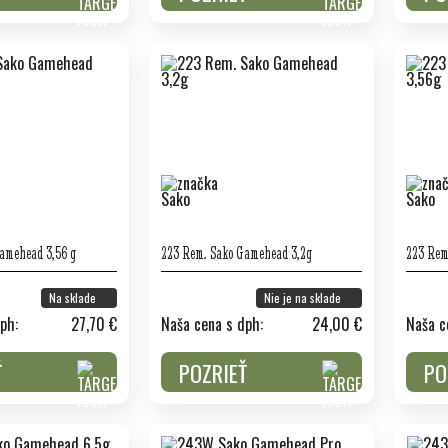
amehead 3,56 g
223 Rem. Sako Gamehead 3,2g
223 Rem
Na sklade
Nie je na sklade
ph:
27,70 €
Naša cena s dph:
24,00 €
Naša c
Ť
POZRIEŤ
PO