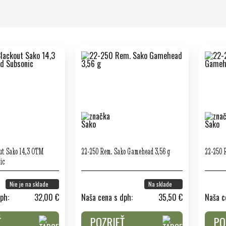
ut Sako 14,3 OTM
22-250 Rem. Sako Gamehead 3,56 g
22-250 
ic
Nie je na sklade
Na sklade
ph:
32,00 €
Naša cena s dph:
35,50 €
Naša c
Ť
POZRIEŤ
PO