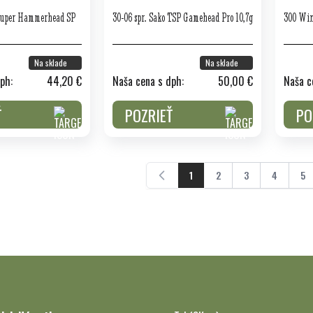
 Super Hammerhead SP
30-06 spr. Sako TSP Gamehead Pro 10,7g
300 Win
Na sklade
Na sklade
ph:
44,20 €
Naša cena s dph:
50,00 €
Naša c
Ť
POZRIEŤ
PO
1
2
3
4
5
Práve čítate stránku
Stránka
Stránka
Stránka
St