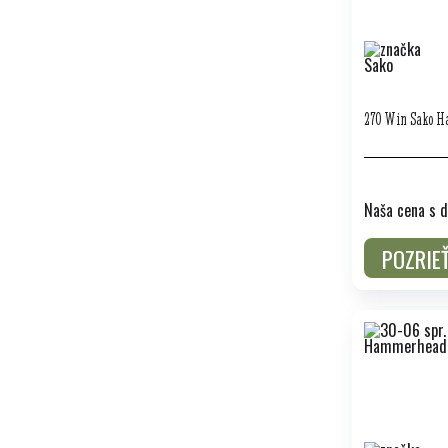
270 Win Sako H
Naša cena s d
POZRIE