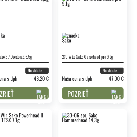
ko SP Deerhead 6,5g
270 Win Sako Gamehead pro 9,1g
Na sklade
Na sklade
ena s dph:
46,20 €
Naša cena s dph:
47,00 €
ZRIEŤ
POZRIEŤ