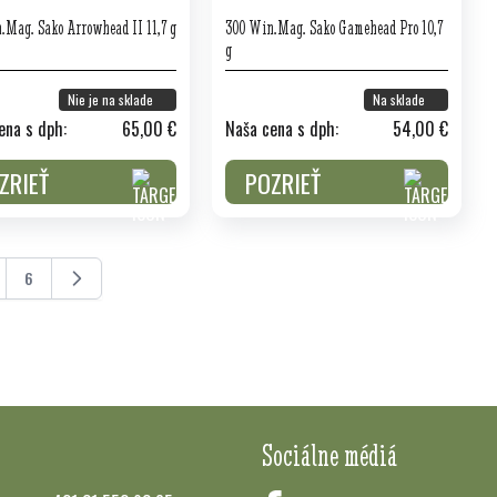
.Mag. Sako Arrowhead II 11,7 g
300 Win.Mag. Sako Gamehead Pro 10,7
g
Nie je na sklade
Na sklade
ena s dph:
65,00 €
Naša cena s dph:
54,00 €
ZRIEŤ
POZRIEŤ
6
ránka
Stránka
Sociálne médiá