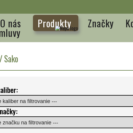
O nás
Produkty
Značky
K
mluvy
/ Sako
aliber:
značky: