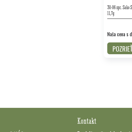
30-06 spr. Sako
11,7g
Naša cena s d
POZRIE
Kontakt