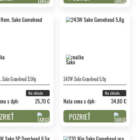
. Sako Gamehead 3,56g
243W Sako Gamehead 5,8g
Na sklade
Na sklade
ena s dph:
25,70 €
Naša cena s dph:
34,80 €
ZRIEŤ
POZRIEŤ