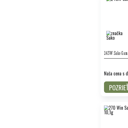
243W Sako Game
Naša cena s d
POZRIE