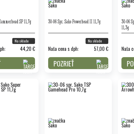
 Hammerhead SP 11,7g
30-06 Spr. Sako Powerhead II 11,7g
30-06 S
11,3g
Na sklade
Na sklade
ph:
44,20 €
Naša cena s dph:
57,00 €
Naša c
Ť
POZRIEŤ
PO