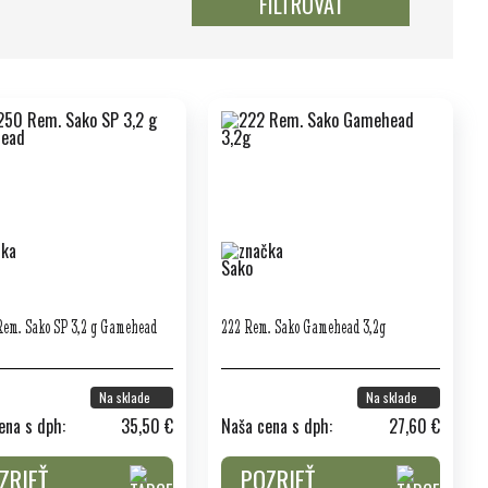
FILTROVAŤ
Rem. Sako SP 3,2 g Gamehead
222 Rem. Sako Gamehead 3,2g
Na sklade
Na sklade
ena s dph:
35,50 €
Naša cena s dph:
27,60 €
ZRIEŤ
POZRIEŤ