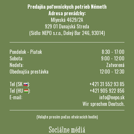
Predajňa poľovníckych potrieb Németh
Adresa prevádzky:
Mlynská 4629/2A
929 01 Dunajská Streda
(Sídlo: NEPO s.r.o., Dolný Bar 246, 93014)
Pondelok - Piatok
8:30 - 17:00
Sobota:
9:00 - 12:00
Nedeľa:
Zatvorená
Obednajšia prestávka
12:00 - 12:30
Tel (SK
):
+421 31 552 93 85
Tel (HU
):
+421 905 922 856
E-mail:
info@nepo.sk
Wir sprechen Deutsch.
(Volajte prosím počas otváracích hodín)
Sociálne médiá