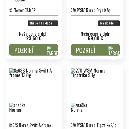
22 Hornet S&B SP
270 WSM Norma Oryx 9,7g
Nie je na sklade
Na sklade
Naša cena s dph:
Naša cena s dph:
23,60 €
69,00 €
POZRIEŤ
POZRIEŤ
8x68S Norma Swift A-frame
270 WSM Norma Tipstrike 9,1g