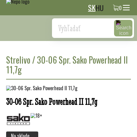
SK
HU
0
Search
Strelivo
/
30-06 Spr. Sako Powerhead II
11,7g
30-06 Spr. Sako Powerhead II 11,7g
Na sklade