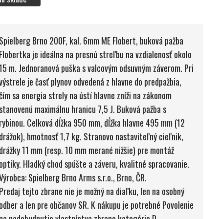
Spielberg Brno 200F, kal. 6mm ME Flobert, buková pažba
Flobertka je ideálna na presnú streľbu na vzdialenosť okolo
15 m. Jednoranová puška s valcovým odsuvným záverom. Pri
výstrele je časť plynov odvedená z hlavne do predpažbia,
čím sa energia strely na ústí hlavne zníži na zákonom
stanovenú maximálnu hranicu 7,5 J. Buková pažba s
rybinou. Celková dĺžka 950 mm, dĺžka hlavne 495 mm (12
drážok), hmotnosť 1,7 kg. Stranovo nastaviteľný cieľnik,
drážky 11 mm (resp. 10 mm merané nižšie) pre montáž
optiky. Hladký chod spúšte a záveru, kvalitné spracovanie.
Výrobca: Spielberg Brno Arms s.r.o., Brno, ČR.
Predaj tejto zbrane nie je možný na diaľku, len na osobný
odber a len pre občanov SR. K nákupu je potrebné Povolenie
na nadobudnutie vlastníctva zbrane kategórie D.