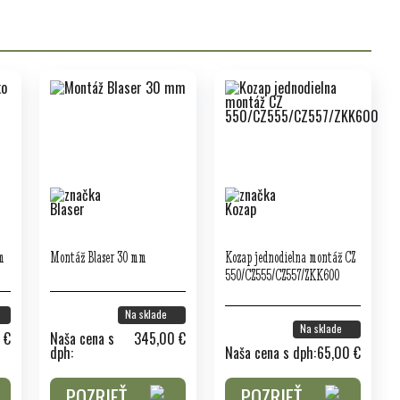
m
Montáž Blaser 30 mm
Kozap jednodielna montáž CZ
550/CZ555/CZ557/ZKK600
Na sklade
Na sklade
 €
Naša cena s
345,00 €
dph:
Naša cena s dph:
65,00 €
POZRIEŤ
POZRIEŤ