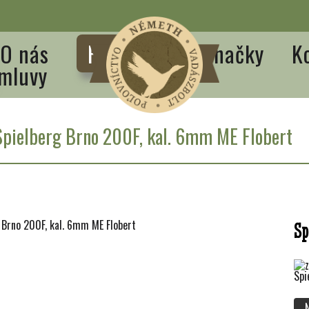
O nás
Produkty
Značky
K
mluvy
Spielberg Brno 200F, kal. 6mm ME Flobert
Sp