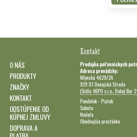
Kontakt
O NÁS
Predajňa poľovníckych pot
Adresa prevádzky:
PRODUKTY
Mlynská 4629/2A
929 01 Dunajská Streda
ZNAČKY
(Sídlo: NEPO s.r.o., Dolný Bar 
KONTAKT
Pondelok - Piatok
ODSTÚPENIE OD
Sobota:
Nedeľa:
KÚPNEJ ZMLUVY
Obednajšia prestávka
DOPRAVA A
PLATBA