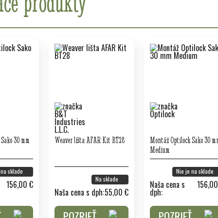
ace produkty
 Sako 30 mm
Weaver lišta AFAR Kit BT28
Montáž Optilock Sako 30 m
Medium
 na sklade
Nie je na sklade
Na sklade
156,00 €
Naša cena s
156,00
Naša cena s dph:
55,00 €
dph:
Ť
POZRIEŤ
POZRIEŤ