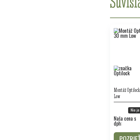
Súvisi
Montáž Optilock
Low
Nie je
Naša cena s
dph:
POZRIE