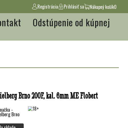
Registrácia
Prihlásiť sa
Nákupný košík
0
ontakt
Odstúpenie od kúpnej
ielberg Brno 200F, kal. 6mm ME Flobert
Na sklade