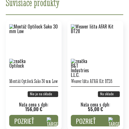
Súvisiace produkty
Montáž Optilock Sako 30 mm Low
Weaver lišta AFAR Kit BT28
Nie je na sklade
Na sklade
Naša cena s dph:
Naša cena s dph:
156,00 €
55,00 €
POZRIEŤ
POZRIEŤ