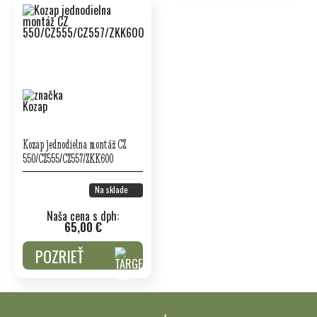
Kozap jednodielna montáž CZ
550/CZ555/CZ557/ZKK600
Na sklade
Naša cena s dph:
65,00 €
POZRIEŤ