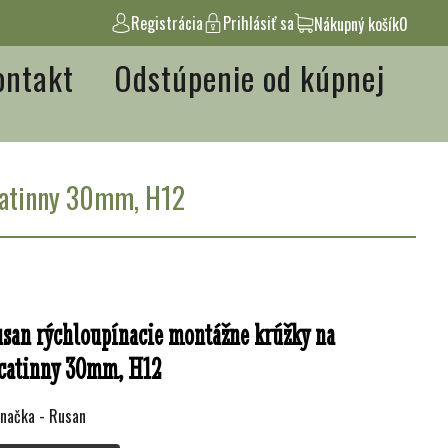
Registrácia
Prihlásiť sa
Nákupný košík
0
ontakt
Odstúpenie od kúpnej
icatinny 30mm, H12
san rýchloupínacie montážne krúžky na
catinny 30mm, H12