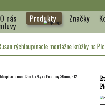
O nás
Produkty
Značky
K
mluvy
Rusan rýchloupínacie montážne krúžky na P
Ru
Pi