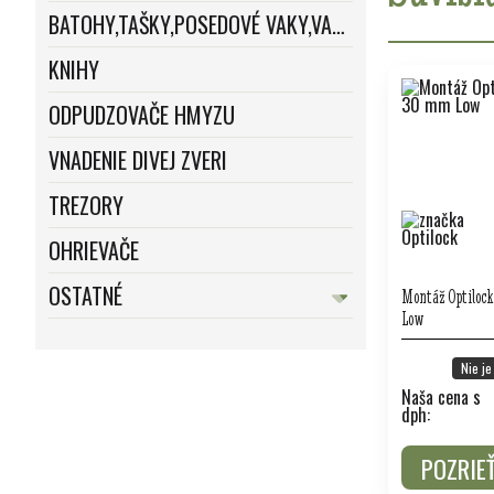
BATOHY,TAŠKY,POSEDOVÉ VAKY,VAKY
KNIHY
ODPUDZOVAČE HMYZU
VNADENIE DIVEJ ZVERI
TREZORY
OHRIEVAČE
OSTATNÉ
Montáž Optilock
Low
Nie je
Naša cena s
dph:
POZRIE