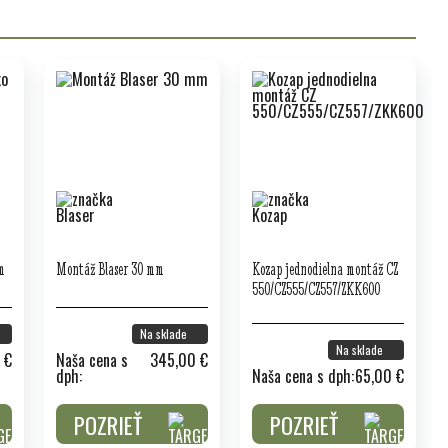
m
Montáž Blaser 30 mm
Kozap jednodielna montáž CZ
550/CZ555/CZ557/ZKK600
Na sklade
Na sklade
 €
Naša cena s
345,00 €
dph:
Naša cena s dph:
65,00 €
POZRIEŤ
POZRIEŤ