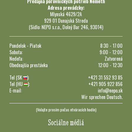
Predajňa poľovníckych potrieb Németh
Adresa prevádzky:
Mlynská 4629/2A
929 01 Dunajská Streda
(Sídlo: NEPO s.r.o., Dolný Bar 246, 93014)
Pondelok - Piatok
8:30 - 17:00
Sobota:
9:00 - 12:00
Nedeľa:
Zatvorená
Obednajšia prestávka
12:00 - 12:30
Tel (SK
):
+421 31 552 93 85
Tel (HU
):
+421 905 922 856
E-mail:
info@nepo.sk
Wir sprechen Deutsch.
(Volajte prosím počas otváracích hodín)
Sociálne médiá