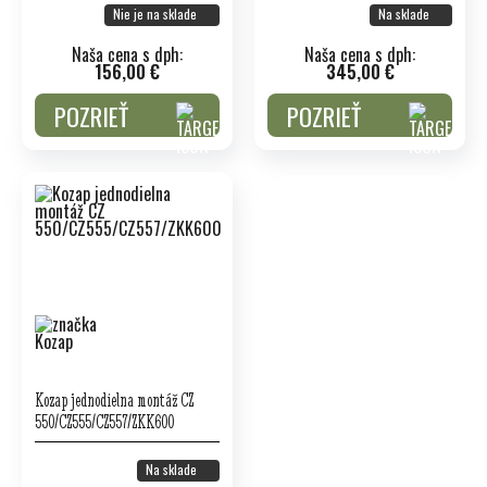
Nie je na sklade
Na sklade
Naša cena s dph:
Naša cena s dph:
156,00 €
345,00 €
POZRIEŤ
POZRIEŤ
Kozap jednodielna montáž CZ
550/CZ555/CZ557/ZKK600
Na sklade