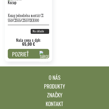
Kozap jednodielna montáž CZ
550/CZ555/CZ557/ZKK600
Na sklade
Naša cena s dph:
65,00 €
POZRIEŤ
O NÁS
PRODUKTY
ZNAČKY
KONTAKT