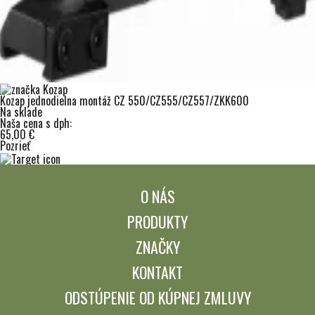
Kozap jednodielna montáž CZ 550/CZ555/CZ557/ZKK600
Na sklade
Naša cena s dph:
65,00 €
Pozrieť
O NÁS
PRODUKTY
ZNAČKY
KONTAKT
ODSTÚPENIE OD KÚPNEJ ZMLUVY