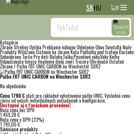
SK
HU
0
Search
Kategórie
Zbrane
Strelivo
Optika
Prebíjanie nábojov
Oblečenie
Obuv
Svietidlá
Nože
Produkty WildZone
Čistenie na zbrane
Koža
Podložky pod trofeje
Darčeky
Sebaobrana
Terče
Pre deti
Batohy,Tašky,Posedové vaky,Vaky
Knihy
Odpudzovače hmyzu
Vnadenie divej zveri
Trezory
Ohrievače
Ostatné
Zbrane
/
Pažba FBT UNIC CARBON na Winchester SXR2
Pažba FBT UNIC CARBON na Winchester SXR2
Na objednávku
Cena 1790 €
platí pre základné vyhotovenie pažby UNIC. Výsledná cena
závisí od vašich individuálnych požiadaviek a konfigurácie.
Dostupné aj v ľaváckom prevedení!
Naša cena bez DPH
1 455,28 €
Naša cena s DPH (23%)
1 790,00 €
Súvisiace produkty