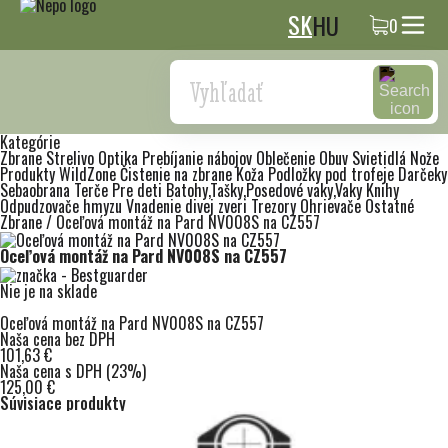
SK
HU
0
Search
Kategórie
Zbrane
Strelivo
Optika
Prebíjanie nábojov
Oblečenie
Obuv
Svietidlá
Nože
Produkty WildZone
Čistenie na zbrane
Koža
Podložky pod trofeje
Darčeky
Sebaobrana
Terče
Pre deti
Batohy,Tašky,Posedové vaky,Vaky
Knihy
Odpudzovače hmyzu
Vnadenie divej zveri
Trezory
Ohrievače
Ostatné
Zbrane
/
Oceľová montáž na Pard NV008S na CZ557
Oceľová montáž na Pard NV008S na CZ557
Nie je na sklade
Oceľová montáž na Pard NV008S na CZ557
Naša cena bez DPH
101,63 €
Naša cena s DPH (23%)
125,00 €
Súvisiace produkty