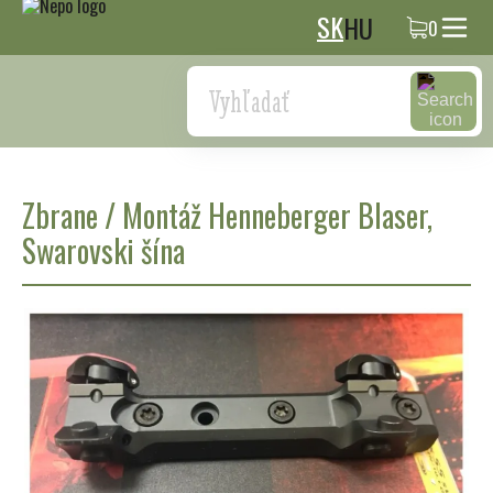
SK
HU
0
Search
Zbrane
/
Montáž Henneberger Blaser,
Swarovski šína