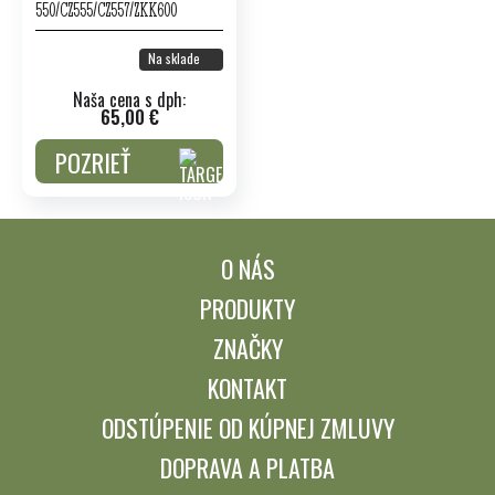
550/CZ555/CZ557/ZKK600
Na sklade
Naša cena s dph:
65,00 €
POZRIEŤ
O NÁS
PRODUKTY
ZNAČKY
KONTAKT
ODSTÚPENIE OD KÚPNEJ ZMLUVY
DOPRAVA A PLATBA