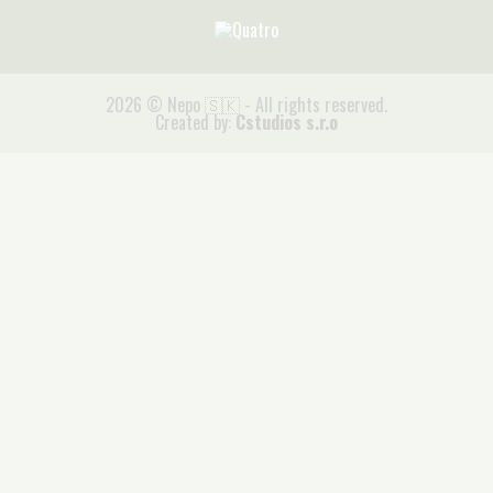
2026 © Nepo 🇸🇰 - All rights reserved.
Created by:
Cstudios s.r.o