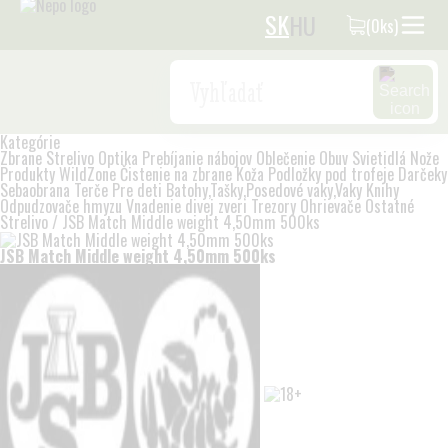
SK
HU
(0ks)
Search
Kategórie
Zbrane
Strelivo
Optika
Prebíjanie nábojov
Oblečenie
Obuv
Svietidlá
Nože
Produkty WildZone
Čistenie na zbrane
Koža
Podložky pod trofeje
Darčeky
Sebaobrana
Terče
Pre deti
Batohy,Tašky,Posedové vaky,Vaky
Knihy
Odpudzovače hmyzu
Vnadenie divej zveri
Trezory
Ohrievače
Ostatné
Strelivo
/
JSB Match Middle weight 4,50mm 500ks
JSB Match Middle weight 4,50mm 500ks