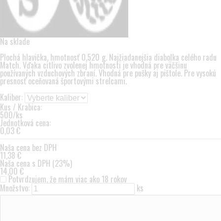
Na sklade
Plochá hlavička, hmotnosť 0,520 g. Najžiadanejšia diabolka celého radu
Match. Vďaka citlivo zvolenej hmotnosti je vhodná pre väčšinu
používaných vzduchových zbraní. Vhodná pre pušky aj pištole. Pre vysokú
presnosť oceňovaná športovými strelcami.
Kaliber:
Kus / Krabica:
500/ks
Jednotková cena:
0,03 €
Naša cena bez DPH
11,38 €
Naša cena s DPH (23%)
14,00 €
Potvrdzujem, že mám viac ako 18 rokov
Množstvo:
ks