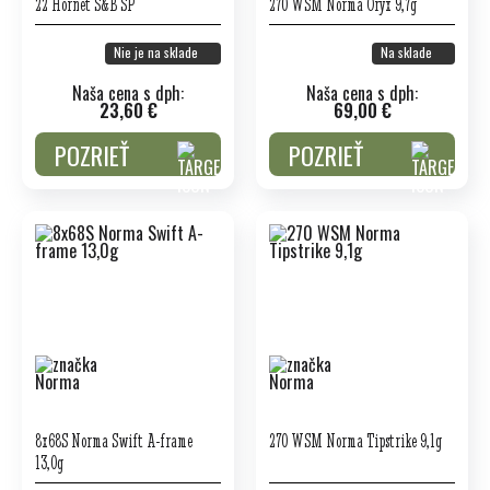
22 Hornet S&B SP
270 WSM Norma Oryx 9,7g
Nie je na sklade
Na sklade
Naša cena s dph:
Naša cena s dph:
23,60 €
69,00 €
POZRIEŤ
POZRIEŤ
8x68S Norma Swift A-frame
270 WSM Norma Tipstrike 9,1g
13,0g