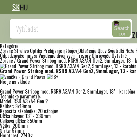
SK
HU
Search
z
Kategórie
Zbrane
Strelivo
Optika
Prebíjanie nábojov
Oblečenie
Obuv
Svietidlá
Nože
Odpudzovače hmyzu
Vnadenie divej zveri
Trezory
Ohrievače
Ostatné
Zbrane
/
Grand Power Stribog mod. RSR9 A3/A4 Gen2, 9mmLuger, 13 - ka
Grand Power Stribog mod. RSR9 A3/A4 Gen2, 9mmLuger, 13 - kara
Nie je na sklade
Grand Power Stribog mod. RSR9 A3/A4 Gen2, 9mmLuger, 13" - karabína
Technické parametre:
Model: RSR A3 /A4 Gen 2
Kaliber: 9x19mm
Kapacita zásobníka: 20 nábojov
Dĺžka hlavne: 13“ - 330mm
Celková dĺžka: 850mm
Výška: 200mm
Šírka: 57mm
Hmotnosť: 2740g