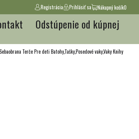
Registrácia
Prihlásiť sa
Nákupný košík
0
ontakt
Odstúpenie od kúpnej
Sebaobrana
Terče
Pre deti
Batohy,Tašky,Posedové vaky,Vaky
Knihy