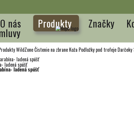
O nás
Produkty
Značky
K
mluvy
Produkty WildZone
Čistenie na zbrane
Koža
Podložky pod trofeje
Darčeky
rabína- ladená spúšť
bína- ladená spúšť