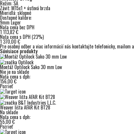
Režim: SA
Závit: M15x1 + úsťová brzda
Mieridlá: sklopné
Dostupné kalibre:
9mm Luger
Naša cena bez DPH
1 113,82 €
Naša cena s DPH (23%)
1 370,00 €
Pre osobný odber a viac informácií nás kontaktujte
telefonicky
,
mailom
a
Súvisiace produkty
Montáž Optilock Sako 30 mm Low
Nie je na sklade
Naša cena s dph:
156,00 €
Pozrieť
Weaver lišta AFAR Kit BT28
Na sklade
Naša cena s dph:
55,00 €
Pozrieť