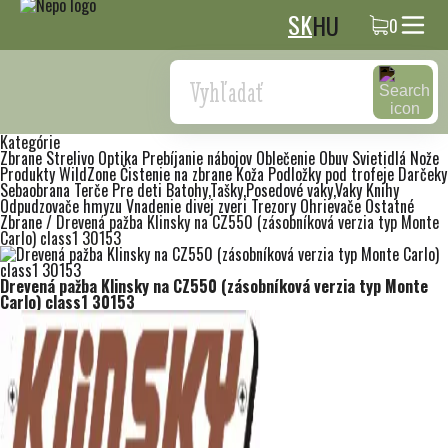
SK
HU
0
Search
Kategórie
Zbrane
Strelivo
Optika
Prebíjanie nábojov
Oblečenie
Obuv
Svietidlá
Nože
Produkty WildZone
Čistenie na zbrane
Koža
Podložky pod trofeje
Darčeky
Sebaobrana
Terče
Pre deti
Batohy,Tašky,Posedové vaky,Vaky
Knihy
Odpudzovače hmyzu
Vnadenie divej zveri
Trezory
Ohrievače
Ostatné
Zbrane
/
Drevená pažba Klinsky na CZ550 (zásobníková verzia typ Monte
Carlo) class1 30153
Drevená pažba Klinsky na CZ550 (zásobníková verzia typ Monte
Carlo) class1 30153