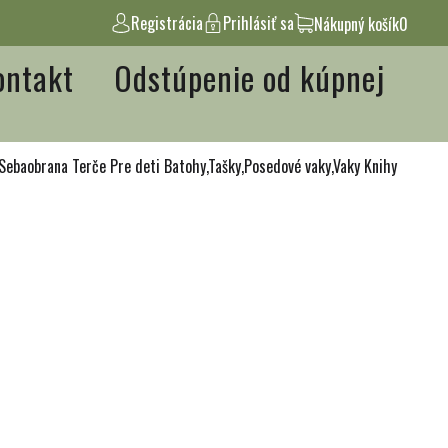
Registrácia
Prihlásiť sa
Nákupný košík
0
ontakt
Odstúpenie od kúpnej
Sebaobrana
Terče
Pre deti
Batohy,Tašky,Posedové vaky,Vaky
Knihy