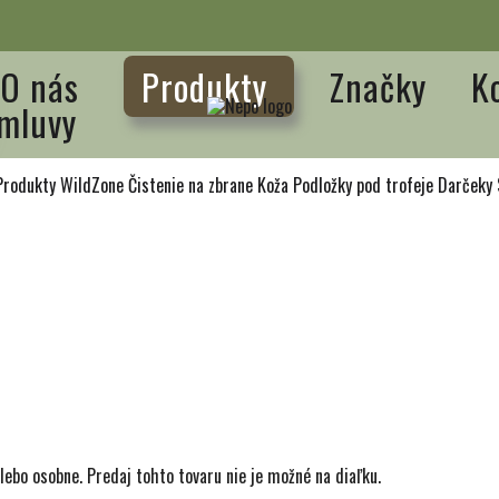
O nás
Produkty
Značky
K
mluvy
Produkty WildZone
Čistenie na zbrane
Koža
Podložky pod trofeje
Darčeky
lebo osobne. Predaj tohto tovaru nie je možné na diaľku.