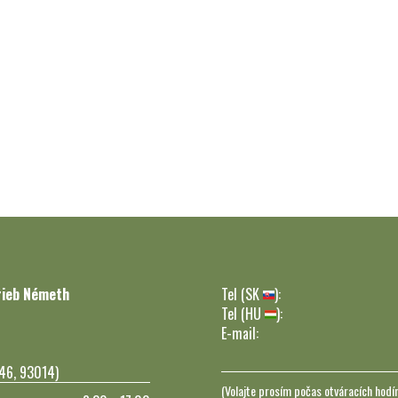
rieb Németh
Tel (SK
):
Tel (HU
):
E-mail:
246, 93014)
(Volajte prosím počas otváracích hodí