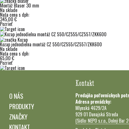
Montáž Blaser 30 mm
Na sklade
Naša cena s dph:
345,00 €
Pozrieť
Kozap jednodielna montáž CZ 550/CZ555/CZ557/ZKK600
Na sklade
Naša cena s dph:
65,00 €
Pozrieť
Kontakt
O NÁS
Predajňa poľovníckych pot
Adresa prevádzky:
PRODUKTY
Mlynská 4629/2A
929 01 Dunajská Streda
ZNAČKY
(Sídlo: NEPO s.r.o., Dolný Bar 
KONTAKT