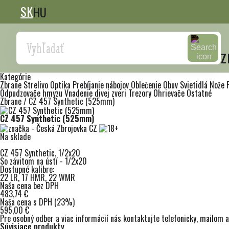
SK
HU
Search
z
Kategórie
Zbrane
Strelivo
Optika
Prebíjanie nábojov
Oblečenie
Obuv
Svietidlá
Nože
Odpudzovače hmyzu
Vnadenie divej zveri
Trezory
Ohrievače
Ostatné
Zbrane
/
CZ 457 Synthetic (525mm)
CZ 457 Synthetic (525mm)
Na sklade
CZ 457 Synthetic, 1/2x20
So závitom na ústí - 1/2x20
Dostupné kalibre:
22 LR, 17 HMR, 22 WMR
Naša cena bez DPH
483,74 €
Naša cena s DPH (23%)
595,00 €
Pre osobný odber a viac informácií nás kontaktujte
telefonicky
,
mailom
a
Súvisiace produkty