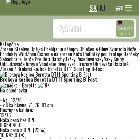
SK
HU
0
Search
Kategórie
Zbrane
Strelivo
Optika
Prebíjanie nábojov
Oblečenie
Obuv
Svietidlá
Nože
Produkty WildZone
Čistenie na zbrane
Koža
Podložky pod trofeje
Darčeky
Sebaobrana
Terče
Pre deti
Batohy,Tašky,Posedové vaky,Vaky
Knihy
Odpudzovače hmyzu
Vnadenie divej zveri
Trezory
Ohrievače
Ostatné
Zbrane
/
Broková kozlica Beretta DT11 Sporting B-Fast
Broková kozlica Beretta DT11 Sporting B-Fast
Na objednávku
- kal. 12/76
- dĺžka hlavne: 71, 76, 81 cm
Dostupné kalibre:
12/76
Naša cena bez DPH
8 654,46 €
Naša cena s DPH (23%)
10 645,00 €