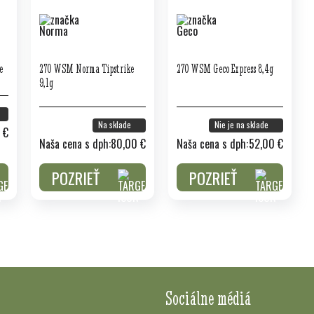
e
270 WSM Norma Tipstrike
270 WSM Geco Express 8,4g
9,1g
Na sklade
Nie je na sklade
 €
Naša cena s dph:
80,00 €
Naša cena s dph:
52,00 €
POZRIEŤ
POZRIEŤ
Sociálne médiá