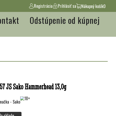
Registrácia
Prihlásiť sa
Nákupný košík
0
ontakt
Odstúpenie od kúpnej
57 JS Sako Hammerhead 13,0g
Na sklade