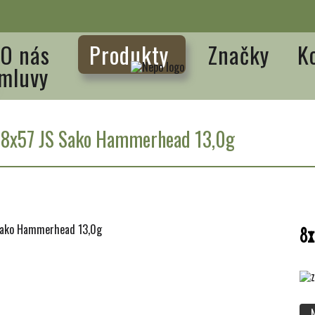
O nás
Produkty
Značky
K
mluvy
/
8x57 JS Sako Hammerhead 13,0g
8x