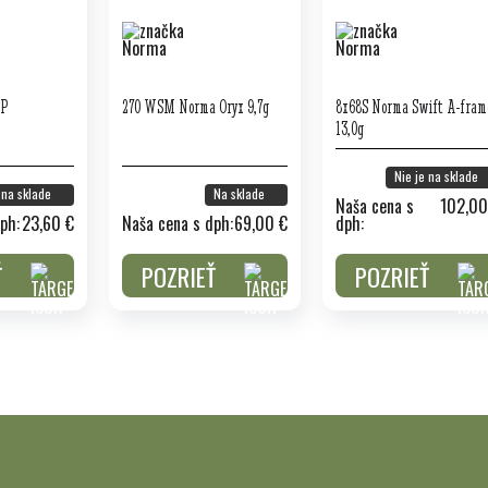
SP
270 WSM Norma Oryx 9,7g
8x68S Norma Swift A-fram
13,0g
Nie je na sklade
 na sklade
Na sklade
Naša cena s
102,00
ph:
23,60 €
Naša cena s dph:
69,00 €
dph:
Ť
POZRIEŤ
POZRIEŤ