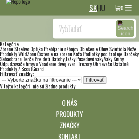
SK
HU
0
Search
Kategórie
Zbrane
Strelivo
Optika
Prebíjanie nábojov
Oblečenie
Obuv
Svietidlá
Nože
Produkty WildZone
Čistenie na zbrane
Koža
Podložky pod trofeje
Darčeky
Sebaobrana
Terče
Pre deti
Batohy,Tašky,Posedové vaky,Vaky
Knihy
Odpudzovače hmyzu
Vnadenie divej zveri
Trezory
Ohrievače
Ostatné
Produkty / ScoutGuard
Filtrovať značky:
Filtrovať
V tejto kategórii nie sú žiadne produkty.
O NÁS
PRODUKTY
ZNAČKY
KONTAKT