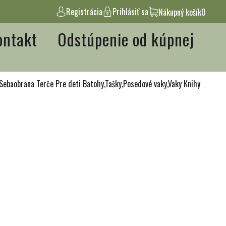
Registrácia
Prihlásiť sa
Nákupný košík
0
ontakt
Odstúpenie od kúpnej
Sebaobrana
Terče
Pre deti
Batohy,Tašky,Posedové vaky,Vaky
Knihy