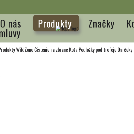
O nás
Produkty
Značky
K
mluvy
Produkty WildZone
Čistenie na zbrane
Koža
Podložky pod trofeje
Darčeky