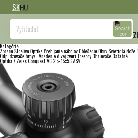
SK
HU
Search
z
Kategórie
Zbrane
Strelivo
Optika
Prebíjanie nábojov
Oblečenie
Obuv
Svietidlá
Nože
Odpudzovače hmyzu
Vnadenie divej zveri
Trezory
Ohrievače
Ostatné
Optika
/
Zeiss Conquest V6 2,5-15x56 ASV