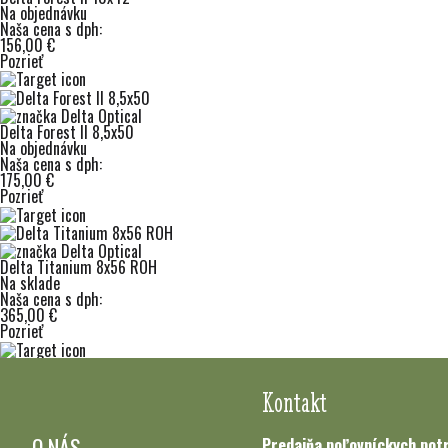
Na objednávku
Naša cena s dph:
156,00 €
Pozrieť
Delta Forest II 8,5x50
Na objednávku
Naša cena s dph:
175,00 €
Pozrieť
Delta Titanium 8x56 ROH
Na sklade
Naša cena s dph:
365,00 €
Pozrieť
Kontakt
O NÁS
Predajňa poľovníckych pot