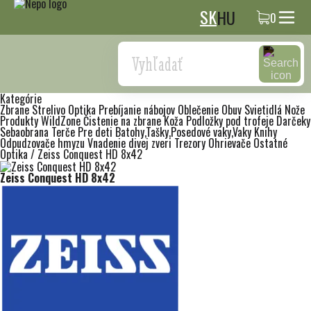
SK
HU
0
Search
Kategórie
Zbrane
Strelivo
Optika
Prebíjanie nábojov
Oblečenie
Obuv
Svietidlá
Nože
Produkty WildZone
Čistenie na zbrane
Koža
Podložky pod trofeje
Darčeky
Sebaobrana
Terče
Pre deti
Batohy,Tašky,Posedové vaky,Vaky
Knihy
Odpudzovače hmyzu
Vnadenie divej zveri
Trezory
Ohrievače
Ostatné
Optika
/
Zeiss Conquest HD 8x42
Zeiss Conquest HD 8x42