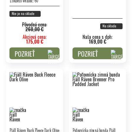
Trousers Veľkosť: 60
Nie je na sklade
Pôvodná cena:
Na sklade
260,00 €
Akciová cena:
Naša cena s dph:
175,00 €
169,00 €
POZRIEŤ
POZRIEŤ
Fjäll Räven Buck Fleece Dark Olive
Poľovnícka zimná bunda Fjäll