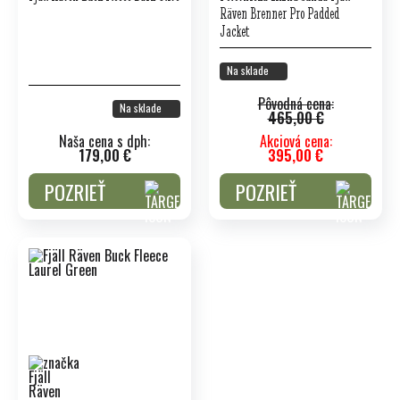
Räven Brenner Pro Padded
Jacket
Na sklade
Pôvodná cena:
Na sklade
465,00 €
Naša cena s dph:
Akciová cena:
179,00 €
395,00 €
POZRIEŤ
POZRIEŤ