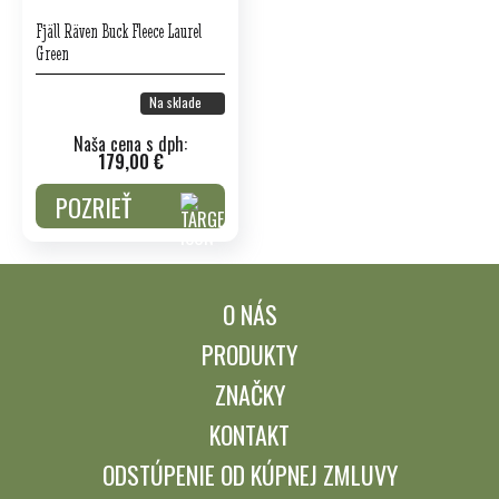
Fjäll Räven Buck Fleece Laurel
Green
Na sklade
Naša cena s dph:
179,00 €
POZRIEŤ
O NÁS
PRODUKTY
ZNAČKY
KONTAKT
ODSTÚPENIE OD KÚPNEJ ZMLUVY