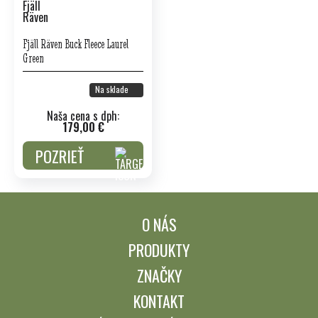
Fjäll Räven Buck Fleece Laurel
Green
Na sklade
Naša cena s dph:
179,00 €
POZRIEŤ
O NÁS
PRODUKTY
ZNAČKY
KONTAKT