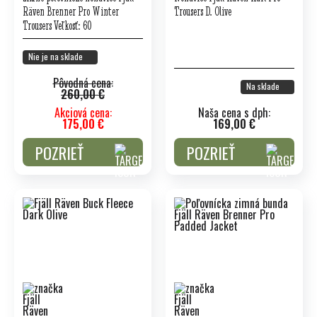
Räven Brenner Pro Winter
Trousers D. Olive
Trousers Veľkosť: 60
Nie je na sklade
Pôvodná cena:
Na sklade
260,00 €
Akciová cena:
Naša cena s dph:
175,00 €
169,00 €
POZRIEŤ
POZRIEŤ