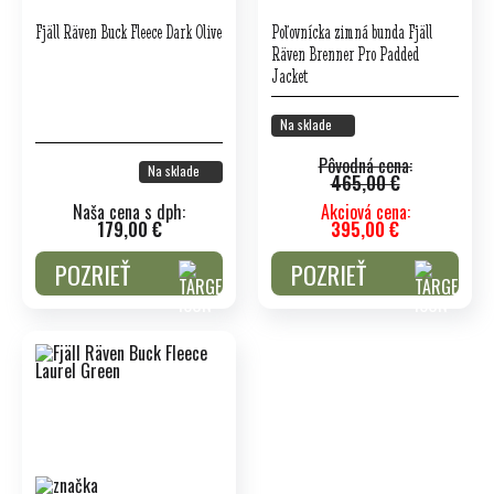
Fjäll Räven Buck Fleece Dark Olive
Poľovnícka zimná bunda Fjäll
Räven Brenner Pro Padded
Jacket
Na sklade
Pôvodná cena:
Na sklade
465,00 €
Naša cena s dph:
Akciová cena:
179,00 €
395,00 €
POZRIEŤ
POZRIEŤ