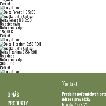
Pozrieť
Delta Forest II 8,5x50
Na objednávku
Naša cena s dph:
175,00 €
Pozrieť
Delta Titanium 8x56 ROH
Na sklade
Naša cena s dph:
365,00 €
Pozrieť
Kontakt
O NÁS
Predajňa poľovníckych pot
Adresa prevádzky:
PRODUKTY
Mlynská 4629/2A