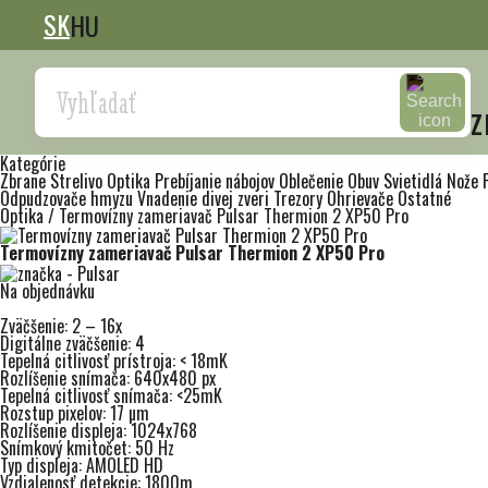
SK
HU
Search
z
Kategórie
Zbrane
Strelivo
Optika
Prebíjanie nábojov
Oblečenie
Obuv
Svietidlá
Nože
Odpudzovače hmyzu
Vnadenie divej zveri
Trezory
Ohrievače
Ostatné
Optika
/
Termovízny zameriavač Pulsar Thermion 2 XP50 Pro
Termovízny zameriavač Pulsar Thermion 2 XP50 Pro
Na objednávku
Zväčšenie: 2 – 16x
Digitálne zväčšenie: 4
Tepelná citlivosť prístroja: < 18mK
Rozlíšenie snímača: 640x480 px
Tepelná citlivosť snímača: <25mK
Rozstup pixelov: 17 µm
Rozlíšenie displeja: 1024x768
Snímkový kmitočet: 50 Hz
Typ displeja: AMOLED HD
Vzdialenosť detekcie: 1800m