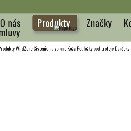
O nás
Produkty
Značky
K
mluvy
Produkty WildZone
Čistenie na zbrane
Koža
Podložky pod trofeje
Darčeky