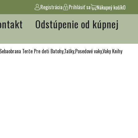
Registrácia
Prihlásiť sa
Nákupný košík
0
ontakt
Odstúpenie od kúpnej
Sebaobrana
Terče
Pre deti
Batohy,Tašky,Posedové vaky,Vaky
Knihy