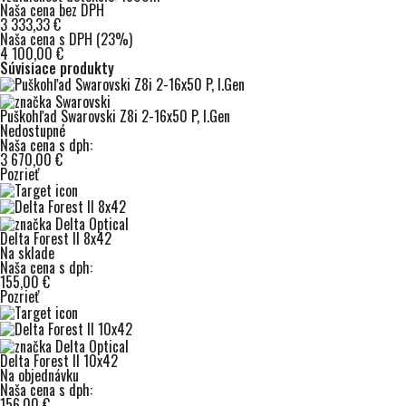
Naša cena bez DPH
3 333,33 €
Naša cena s DPH (23%)
4 100,00 €
Súvisiace produkty
Puškohľad Swarovski Z8i 2-16x50 P, I.Gen
Nedostupné
Naša cena s dph:
3 670,00 €
Pozrieť
Delta Forest II 8x42
Na sklade
Naša cena s dph:
155,00 €
Pozrieť
Delta Forest II 10x42
Na objednávku
Naša cena s dph:
156,00 €