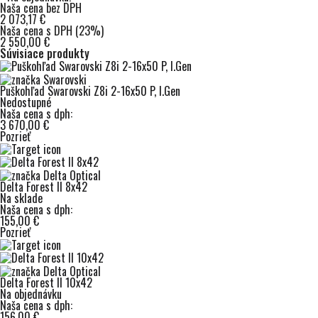
Naša cena bez DPH
2 073,17 €
Naša cena s DPH (23%)
2 550,00 €
Súvisiace produkty
Puškohľad Swarovski Z8i 2-16x50 P, I.Gen
Nedostupné
Naša cena s dph:
3 670,00 €
Pozrieť
Delta Forest II 8x42
Na sklade
Naša cena s dph:
155,00 €
Pozrieť
Delta Forest II 10x42
Na objednávku
Naša cena s dph:
156,00 €