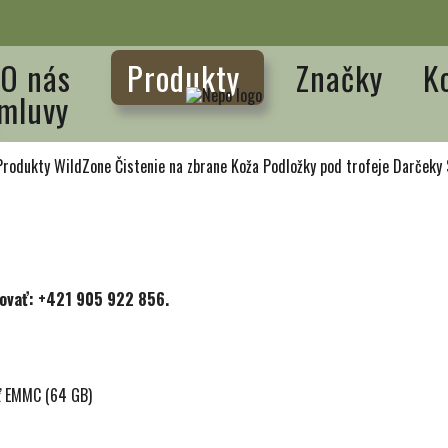
O nás
Produkty
Značky
K
mluvy
Produkty WildZone
Čistenie na zbrane
Koža
Podložky pod trofeje
Darčeky
tovať: +421 905 922 856.
äť EMMC (64 GB)