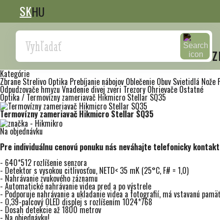
SK
HU
Search
z
Kategórie
Zbrane
Strelivo
Optika
Prebíjanie nábojov
Oblečenie
Obuv
Svietidlá
Nože
Odpudzovače hmyzu
Vnadenie divej zveri
Trezory
Ohrievače
Ostatné
Optika
/
Termovízny zameriavač Hikmicro Stellar SQ35
Termovízny zameriavač Hikmicro Stellar SQ35
Na objednávku
Pre individuálnu cenovú ponuku nás neváhajte telefonicky kontak
- 640*512 rozlíšenie senzora
- Detektor s vysokou citlivosťou, NETD< 35 mK (25°C, F# = 1,0)
- Nahrávanie zvukového záznamu
- Automatické nahrávanie videa pred a po výstrele
- Podporuje nahrávanie a ukladanie videa a fotografií, má vstavanú pam
- 0,39-palcový OLED displej s rozlíšením 1024*768
- Dosah detekcie až 1800 metrov
- Na objednávku!