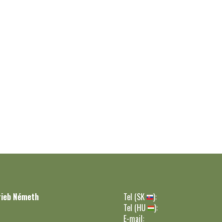
rieb Németh
Tel (SK
):
Tel (HU
):
E-mail: