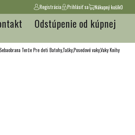
Registrácia
Prihlásiť sa
Nákupný košík
0
ontakt
Odstúpenie od kúpnej
Sebaobrana
Terče
Pre deti
Batohy,Tašky,Posedové vaky,Vaky
Knihy