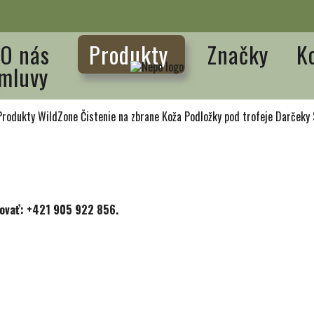
O nás
Produkty
Značky
K
mluvy
Produkty WildZone
Čistenie na zbrane
Koža
Podložky pod trofeje
Darčeky
tovať: +421 905 922 856.