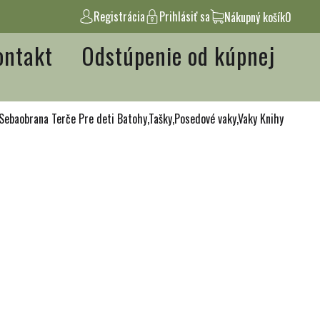
Registrácia
Prihlásiť sa
Nákupný košík
0
ontakt
Odstúpenie od kúpnej
Sebaobrana
Terče
Pre deti
Batohy,Tašky,Posedové vaky,Vaky
Knihy