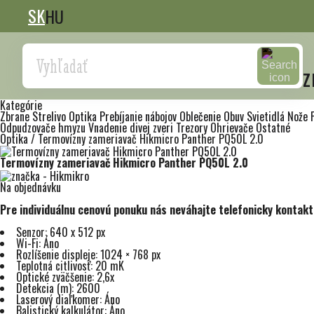
SK
HU
Search
z
Kategórie
Zbrane
Strelivo
Optika
Prebíjanie nábojov
Oblečenie
Obuv
Svietidlá
Nože
Odpudzovače hmyzu
Vnadenie divej zveri
Trezory
Ohrievače
Ostatné
Optika
/
Termovízny zameriavač Hikmicro Panther PQ50L 2.0
Termovízny zameriavač Hikmicro Panther PQ50L 2.0
Na objednávku
Pre individuálnu cenovú ponuku nás neváhajte telefonicky kontak
Senzor: 640 x 512 px
Wi-Fi: Áno
Rozlíšenie displeje: 1024 × 768 px
Teplotná citlivosť: 20 mK
Optické zväčšenie: 2,6x
Detekcia (m): 2600
Laserový diaľkomer: Áno
Balistický kalkulátor: Áno