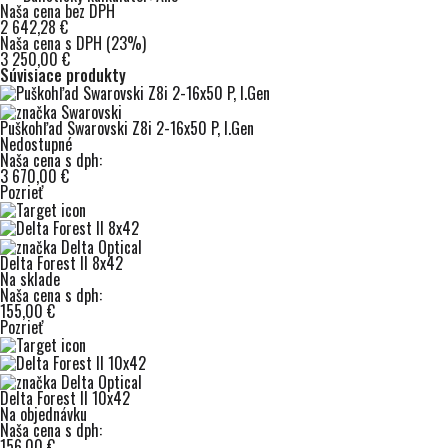
Naša cena bez DPH
2 642,28 €
Naša cena s DPH (23%)
3 250,00 €
Súvisiace produkty
Puškohľad Swarovski Z8i 2-16x50 P, I.Gen
Nedostupné
Naša cena s dph:
3 670,00 €
Pozrieť
Delta Forest II 8x42
Na sklade
Naša cena s dph:
155,00 €
Pozrieť
Delta Forest II 10x42
Na objednávku
Naša cena s dph:
156,00 €