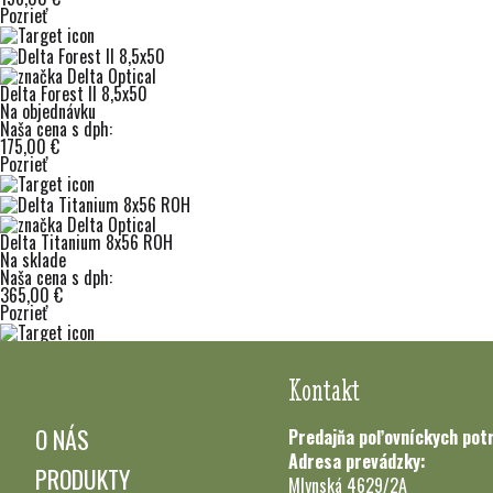
Pozrieť
Delta Forest II 8,5x50
Na objednávku
Naša cena s dph:
175,00 €
Pozrieť
Delta Titanium 8x56 ROH
Na sklade
Naša cena s dph:
365,00 €
Pozrieť
Kontakt
O NÁS
Predajňa poľovníckych pot
Adresa prevádzky:
PRODUKTY
Mlynská 4629/2A