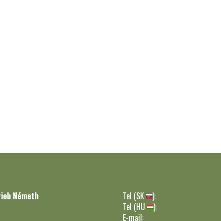
rieb Németh
Tel (SK
):
Tel (HU
):
E-mail: