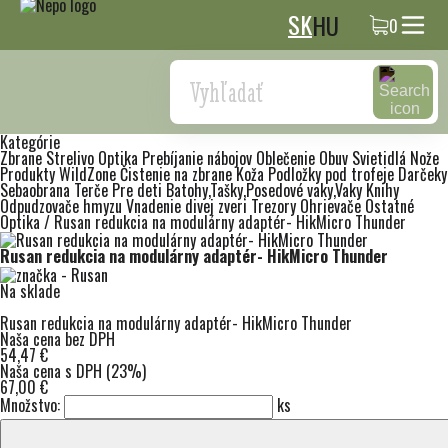
SK
HU
0
Search
Kategórie
Zbrane
Strelivo
Optika
Prebíjanie nábojov
Oblečenie
Obuv
Svietidlá
Nože
Produkty WildZone
Čistenie na zbrane
Koža
Podložky pod trofeje
Darčeky
Sebaobrana
Terče
Pre deti
Batohy,Tašky,Posedové vaky,Vaky
Knihy
Odpudzovače hmyzu
Vnadenie divej zveri
Trezory
Ohrievače
Ostatné
Optika
/
Rusan redukcia na modulárny adaptér- HikMicro Thunder
Rusan redukcia na modulárny adaptér- HikMicro Thunder
Na sklade
Rusan redukcia na modulárny adaptér- HikMicro Thunder
Naša cena bez DPH
54,47 €
Naša cena s DPH (23%)
67,00 €
Množstvo:
ks