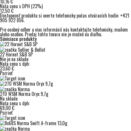
10,16 €
Naša cena s DPH (23%)
12,50 €
Dostupnosť produktu si overte telefonicky počas otváracích hodín:
+421
905 922 856
.
Pre osobný odber a viac informácií nás kontaktujte
telefonicky
,
mailom
alebo osobne. Predaj tohto tovaru nie je možné na diaľku.
Súvisiace produkty
22 Hornet S&B SP
Nie je na sklade
Naša cena s dph:
23,60 €
Pozrieť
270 WSM Norma Oryx 9,7g
Na sklade
Naša cena s dph:
69,00 €
Pozrieť