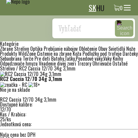
SK
HU
0
Search
Kategórie
Zbrane
Strelivo
Optika
Prebíjanie nábojov
Oblečenie
Obuv
Svietidlá
Nože
Produkty WildZone
Čistenie na zbrane
Koža
Podložky pod trofeje
Darčeky
Sebaobrana
Terče
Pre deti
Batohy,Tašky,Posedové vaky,Vaky
Knihy
Odpudzovače hmyzu
Vnadenie divej zveri
Trezory
Ohrievače
Ostatné
Strelivo
/
RC2 Caccia 12/70 34g 3,1mm
RC2 Caccia 12/70 34g 3,1mm
Nie je na sklade
RC2 Caccia 12/70 34g 3,1mm
Dostupné kalibre:
12/70
Kus / Krabica:
25/ks
Jednotková cena:
Naša cena bez DPH