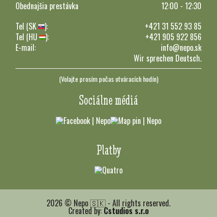
Obednajšia prestávka
12:00 - 12:30
Tel (SK
):
+421 31 552 93 85
Tel (HU
):
+421 905 922 856
E-mail:
info@nepo.sk
Wir sprechen Deutsch.
(Volajte prosím počas otváracích hodín)
Sociálne médiá
Platby
2026 © Nepo 🇸🇰 - All rights reserved.
Created by:
Cstudios s.r.o