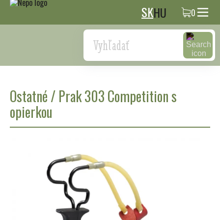
SK
HU
0
Search
Ostatné
/
Prak 303 Competition s
opierkou