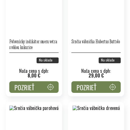
Poľovnícky indikátor smeru vetra
Srnčia vábnička Hubertus Buttolo
s vôňou kukurice
Na sklade
Na sklade
Naša cena s dph:
Naša cena s dph:
8,00 €
29,00 €
POZRIEŤ
POZRIEŤ