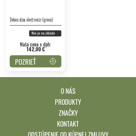
Deben slim electronic (green)
Nie je na sklade
Naša cena s dph:
142,00 €
POZRIEŤ
O NÁS
PRODUKTY
ZNAČKY
KONTAKT
ODSTÚPENIE OD KÚPNEJ ZMLUVY