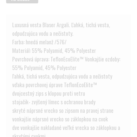
Luxusná vesta Blaser Argali. Ľahká, tichá vesta,
odpudzujúca vodu a nečistoty.
Farba: hnedá melanž /576/
Materiál: 55% Polyamid, 45% Polyester
Povrchová úprava: TeflonEcoElite™ Vonkajšie ozdoby:
55% Polyamid, 45% Polyester
ľahká, tichá vesta, odpudzujúca vodu a nečistoty
vďaka povrchovej úprave TeflonEcoElite™
dvojcestný zips s klopou proti vetru
stojačik- zvýšený límec s ochranou brady
skryté náprsné vrecko so zipsom na pravej strane
vonkajšie náprsné vrecko so záklopkou na cvok
dve vonkajšie nakladané veľké vrecka so záklopkou a
skrytými cvokmi