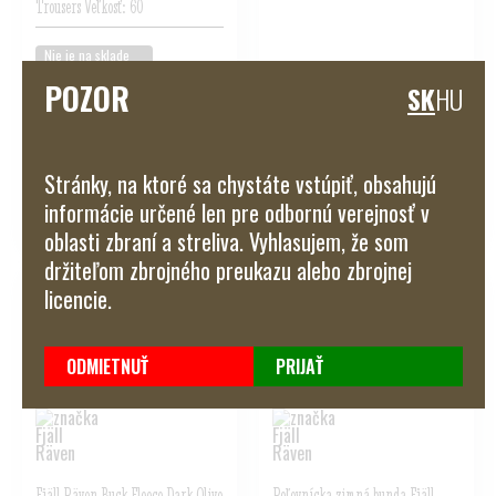
Trousers Veľkosť: 60
Nie je na sklade
POZOR
SK
HU
Pôvodná cena:
Na sklade
260,00 €
Akciová cena:
Naša cena s dph:
175,00 €
169,00 €
Stránky, na ktoré sa chystáte vstúpiť, obsahujú
POZRIEŤ
POZRIEŤ
informácie určené len pre odbornú verejnosť v
oblasti zbraní a streliva. Vyhlasujem, že som
držiteľom zbrojného preukazu alebo zbrojnej
licencie.
ODMIETNUŤ
PRIJAŤ
Fjäll Räven Buck Fleece Dark Olive
Poľovnícka zimná bunda Fjäll