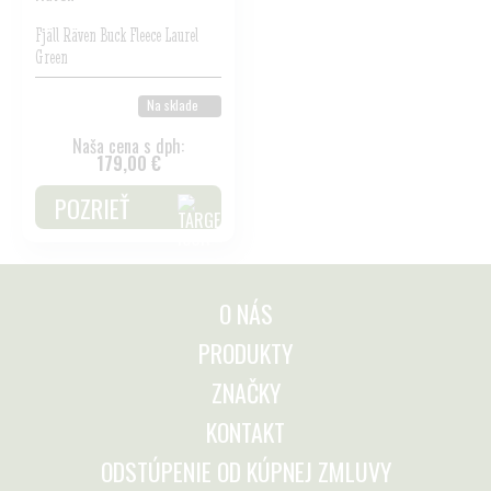
Fjäll Räven Buck Fleece Laurel
Green
Na sklade
Naša cena s dph:
179,00 €
POZRIEŤ
O NÁS
PRODUKTY
ZNAČKY
KONTAKT
ODSTÚPENIE OD KÚPNEJ ZMLUVY