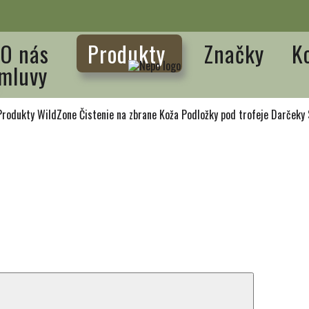
O nás
Produkty
Značky
K
mluvy
Produkty WildZone
Čistenie na zbrane
Koža
Podložky pod trofeje
Darčeky