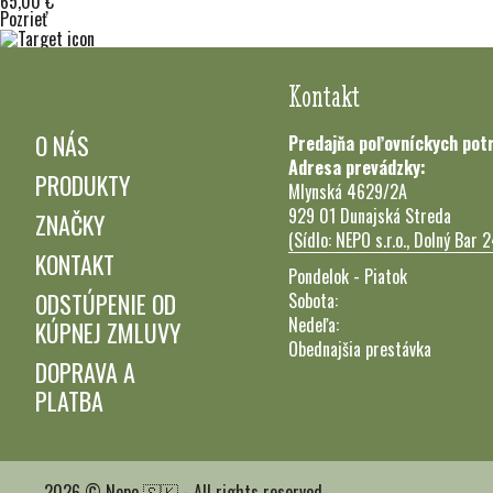
65,00 €
Pozrieť
Kontakt
O NÁS
Predajňa poľovníckych pot
Adresa prevádzky:
PRODUKTY
Mlynská 4629/2A
929 01 Dunajská Streda
ZNAČKY
(Sídlo: NEPO s.r.o., Dolný Bar 
KONTAKT
Pondelok - Piatok
ODSTÚPENIE OD
Sobota:
Nedeľa:
KÚPNEJ ZMLUVY
Obednajšia prestávka
DOPRAVA A
PLATBA
2026 © Nepo 🇸🇰 - All rights reserved.