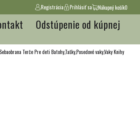
Registrácia
Prihlásiť sa
Nákupný košík
0
ontakt
Odstúpenie od kúpnej
Sebaobrana
Terče
Pre deti
Batohy,Tašky,Posedové vaky,Vaky
Knihy