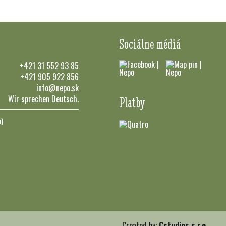
Sociálne médiá
+421 31 552 93 85
+421 905 922 856
info@nepo.sk
Wir sprechen Deutsch.
Platby
n)
Created by:
Cstudios s.r.o