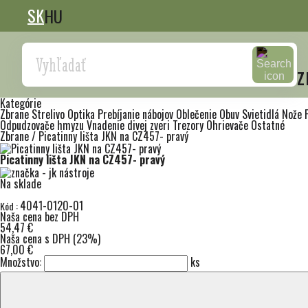
SK
HU
Search
z
Kategórie
Zbrane
Strelivo
Optika
Prebíjanie nábojov
Oblečenie
Obuv
Svietidlá
Nože
Odpudzovače hmyzu
Vnadenie divej zveri
Trezory
Ohrievače
Ostatné
Zbrane
/
Picatinny lišta JKN na CZ457- pravý
Picatinny lišta JKN na CZ457- pravý
Na sklade
4041-0120-01
Kód :
Naša cena bez DPH
54,47 €
Naša cena s DPH (23%)
67,00 €
Množstvo:
ks