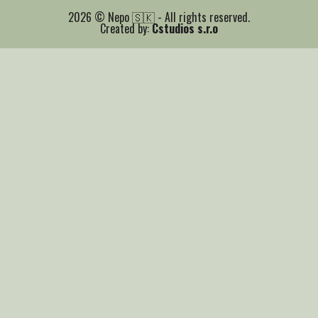
2026 © Nepo 🇸🇰 - All rights reserved.
Created by:
Cstudios s.r.o