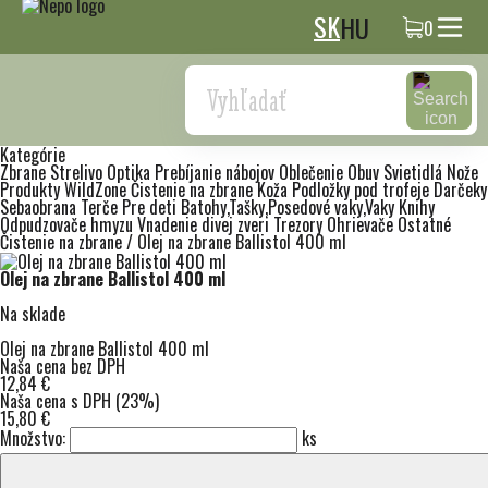
SK
HU
0
Search
Kategórie
Zbrane
Strelivo
Optika
Prebíjanie nábojov
Oblečenie
Obuv
Svietidlá
Nože
Produkty WildZone
Čistenie na zbrane
Koža
Podložky pod trofeje
Darčeky
Sebaobrana
Terče
Pre deti
Batohy,Tašky,Posedové vaky,Vaky
Knihy
Odpudzovače hmyzu
Vnadenie divej zveri
Trezory
Ohrievače
Ostatné
Čistenie na zbrane
/
Olej na zbrane Ballistol 400 ml
Olej na zbrane Ballistol 400 ml
Na sklade
Olej na zbrane Ballistol 400 ml
Naša cena bez DPH
12,84 €
Naša cena s DPH (23%)
15,80 €
Množstvo:
ks