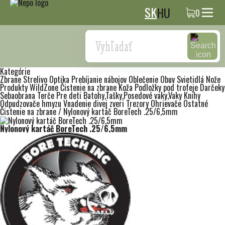
SK
HU
0
Search
Kategórie
Zbrane
Strelivo
Optika
Prebíjanie nábojov
Oblečenie
Obuv
Svietidlá
Nože
Produkty WildZone
Čistenie na zbrane
Koža
Podložky pod trofeje
Darčeky
Sebaobrana
Terče
Pre deti
Batohy,Tašky,Posedové vaky,Vaky
Knihy
Odpudzovače hmyzu
Vnadenie divej zveri
Trezory
Ohrievače
Ostatné
Čistenie na zbrane
/
Nylonový kartáč BoreTech .25/6,5mm
Nylonový kartáč BoreTech .25/6,5mm