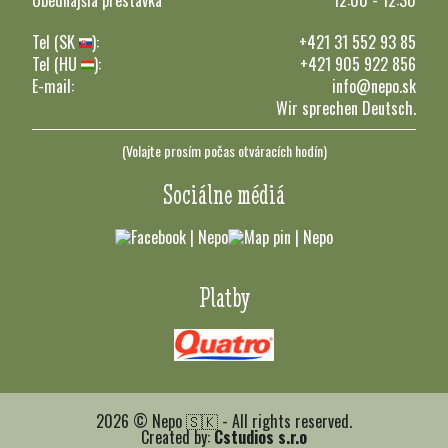
Obednajšia prestávka
12:00 - 12:30
Tel (SK
):
+421 31 552 93 85
Tel (HU
):
+421 905 922 856
E-mail:
info@nepo.sk
Wir sprechen Deutsch.
(Volajte prosím počas otváracích hodín)
Sociálne médiá
Platby
2026 © Nepo 🇸🇰 - All rights reserved.
Created by:
Cstudios s.r.o