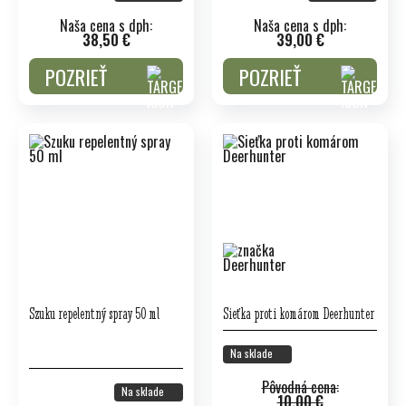
Naša cena s dph:
Naša cena s dph:
38,50 €
39,00 €
POZRIEŤ
POZRIEŤ
Szuku repelentný spray 50 ml
Sieťka proti komárom Deerhunter
Na sklade
Pôvodná cena:
Na sklade
10,00 €