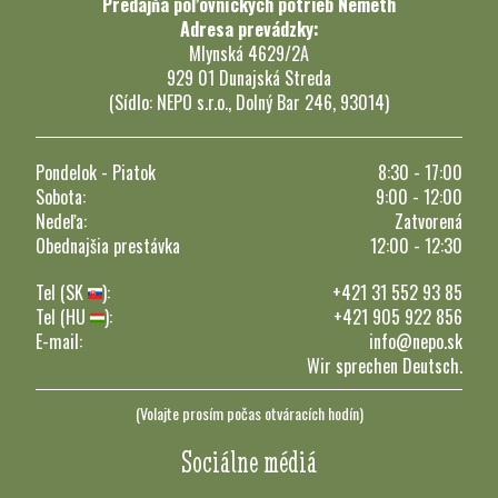
Predajňa poľovníckych potrieb Németh
Adresa prevádzky:
Mlynská 4629/2A
929 01 Dunajská Streda
(Sídlo: NEPO s.r.o., Dolný Bar 246, 93014)
Pondelok - Piatok
8:30 - 17:00
Sobota:
9:00 - 12:00
Nedeľa:
Zatvorená
Obednajšia prestávka
12:00 - 12:30
Tel (SK
):
+421 31 552 93 85
Tel (HU
):
+421 905 922 856
E-mail:
info@nepo.sk
Wir sprechen Deutsch.
(Volajte prosím počas otváracích hodín)
Sociálne médiá