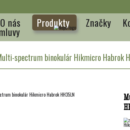
O nás
Produkty
Značky
K
mluvy
ulti-spectrum binokulár Hikmicro Habrok
Mu
H