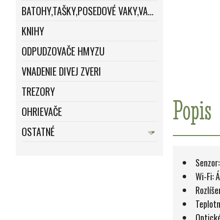
BATOHY,TAŠKY,POSEDOVÉ VAKY,VAKY
KNIHY
ODPUDZOVAČE HMYZU
VNADENIE DIVEJ ZVERI
TREZORY
Popis
OHRIEVAČE
OSTATNÉ
Senzor:
Wi-Fi: 
Rozlíše
Teplotn
Optické