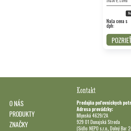
16x50 P, I.Gen
N
Naša cena s
dph:
POZRIE
Kontakt
O NÁS
Predajňa poľovníckych pot
Adresa prevádzky:
PRODUKTY
Mlynská 4629/2A
929 01 Dunajská Streda
ZNAČKY
(Sídlo: NEPO s.r.o., Dolný Bar 