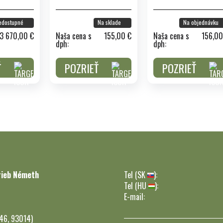
edostupné
Na sklade
Na objednávku
3 670,00 €
Naša cena s
155,00 €
Naša cena s
156,00
dph:
dph:
Ť
POZRIEŤ
POZRIEŤ
rieb Németh
Tel (SK
):
Tel (HU
):
E-mail:
246, 93014)