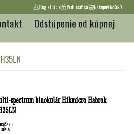
Registrácia
Prihlásiť sa
Nákupný košík
0
ontakt
Odstúpenie od kúpnej
 HH35LN
lti-spectrum binokulár Hikmicro Habrok
H35LN