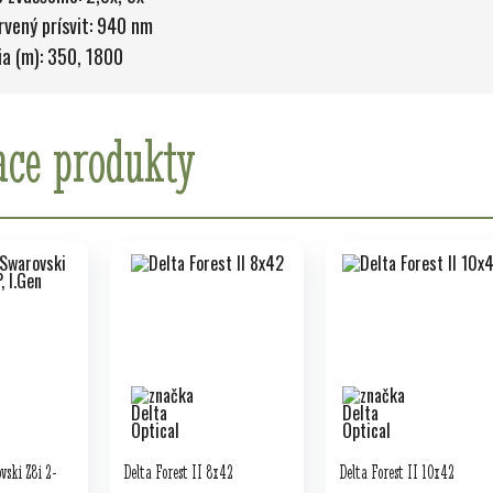
rvený prísvit: 940 nm
a (m): 350, 1800
ace produkty
ski Z8i 2-
Delta Forest II 8x42
Delta Forest II 10x42