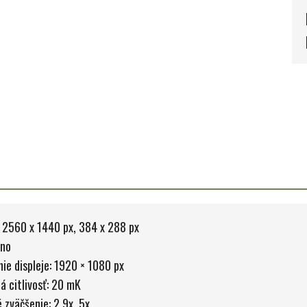
 2560 x 1440 px, 384 x 288 px
Áno
nie displeje: 1920 × 1080 px
á citlivosť:
20 mK
 zväčšenie: 2,9x, 5x