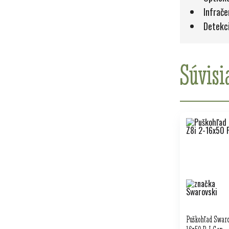
Infrače
Detekci
Súvisi
Puškohľad Swarov