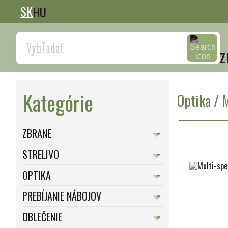
SK
HU
Search
z
Kategórie
Optika
/
M
ZBRANE
STRELIVO
OPTIKA
PREBÍJANIE NÁBOJOV
OBLEČENIE