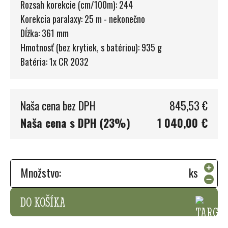
Rozsah korekcie (cm/100m): 244
Korekcia paralaxy: 25 m - nekonečno
Dĺžka: 361 mm
Hmotnosť (bez krytiek, s batériou): 935 g
Batéria: 1x CR 2032
Naša cena bez DPH
845,53 €
Naša cena s DPH (23%)
1 040,00 €
Množstvo:
ks
DO KOŠÍKA