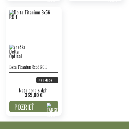
Delta Titanium 8x56 ROH
Na sklade
Naša cena s dph:
365,00 €
POZRIEŤ