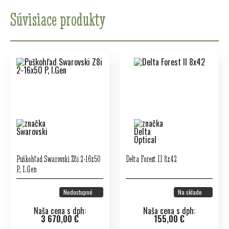
Súvisiace produkty
Puškohľad Swarovski Z8i 2-16x50
Delta Forest II 8x42
P, I.Gen
Nedostupné
Na sklade
Naša cena s dph:
Naša cena s dph:
3 670,00 €
155,00 €