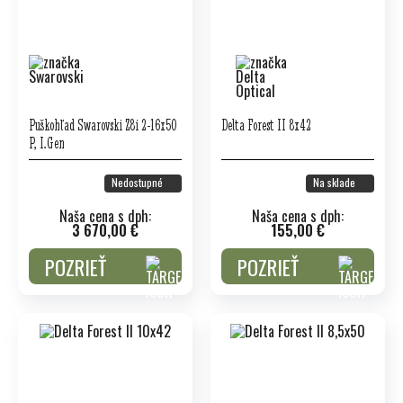
Puškohľad Swarovski Z8i 2-16x50
Delta Forest II 8x42
P, I.Gen
Nedostupné
Na sklade
Naša cena s dph:
Naša cena s dph:
3 670,00 €
155,00 €
POZRIEŤ
POZRIEŤ