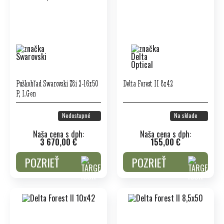
Puškohľad Swarovski Z8i 2-16x50
Delta Forest II 8x42
P, I.Gen
Nedostupné
Na sklade
Naša cena s dph:
Naša cena s dph:
3 670,00 €
155,00 €
POZRIEŤ
POZRIEŤ