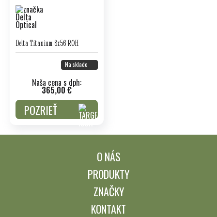
Delta Titanium 8x56 ROH
Na sklade
Naša cena s dph:
365,00 €
POZRIEŤ
O NÁS
PRODUKTY
ZNAČKY
KONTAKT