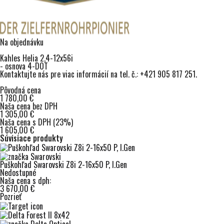
Na objednávku
Kahles Helia 2,4-12x56i
- osnova 4-DOT
Kontaktujte nás pre viac informácií na tel. č.: +421 905 817 251.
Pôvodná cena
1 780,00 €
Naša cena bez DPH
1 305,00 €
Naša cena s DPH (23%)
1 605,00 €
Súvisiace produkty
Puškohľad Swarovski Z8i 2-16x50 P, I.Gen
Nedostupné
Naša cena s dph:
3 670,00 €
Pozrieť