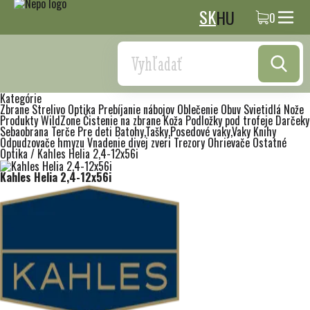
SK
HU
0
Search
Kategórie
Zbrane
Strelivo
Optika
Prebíjanie nábojov
Oblečenie
Obuv
Svietidlá
Nože
Produkty WildZone
Čistenie na zbrane
Koža
Podložky pod trofeje
Darčeky
Sebaobrana
Terče
Pre deti
Batohy,Tašky,Posedové vaky,Vaky
Knihy
Odpudzovače hmyzu
Vnadenie divej zveri
Trezory
Ohrievače
Ostatné
Optika
/
Kahles Helia 2,4-12x56i
Kahles Helia 2,4-12x56i