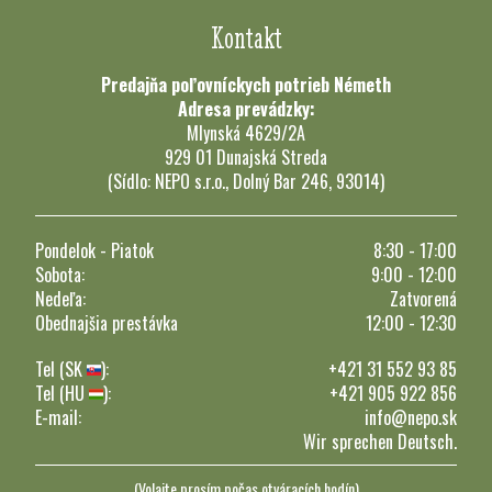
Kontakt
Predajňa poľovníckych potrieb Németh
Adresa prevádzky:
Mlynská 4629/2A
929 01 Dunajská Streda
(Sídlo: NEPO s.r.o., Dolný Bar 246, 93014)
Pondelok - Piatok
8:30 - 17:00
Sobota:
9:00 - 12:00
Nedeľa:
Zatvorená
Obednajšia prestávka
12:00 - 12:30
Tel (SK
):
+421 31 552 93 85
Tel (HU
):
+421 905 922 856
E-mail:
info@nepo.sk
Wir sprechen Deutsch.
(Volajte prosím počas otváracích hodín)