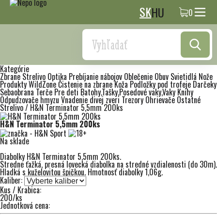
SK
HU
0
Search
Kategórie
Zbrane
Strelivo
Optika
Prebíjanie nábojov
Oblečenie
Obuv
Svietidlá
Nože
Produkty WildZone
Čistenie na zbrane
Koža
Podložky pod trofeje
Darčeky
Sebaobrana
Terče
Pre deti
Batohy,Tašky,Posedové vaky,Vaky
Knihy
Odpudzovače hmyzu
Vnadenie divej zveri
Trezory
Ohrievače
Ostatné
Strelivo
/
H&N Terminator 5,5mm 200ks
H&N Terminator 5,5mm 200ks
Na sklade
Diabolky H&N Terminator 5,5mm 200ks.
Stredne ťažká, presná lovecká diabolka na stredné vzdialenosti (do 30m).
Hladká s kuželovitou špičkou. Hmotnosť diabolky 1,06g.
Kaliber:
Kus / Krabica:
200/ks
Jednotková cena: