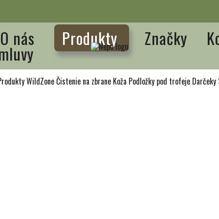
O nás
Produkty
Značky
K
mluvy
Produkty WildZone
Čistenie na zbrane
Koža
Podložky pod trofeje
Darčeky