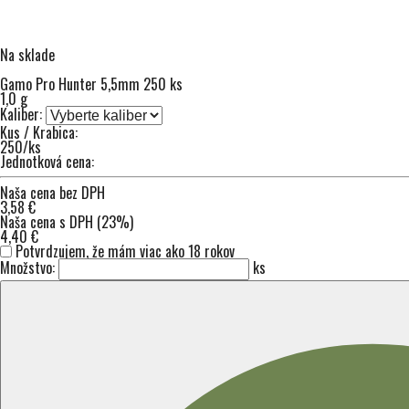
Na sklade
Gamo Pro Hunter 5,5mm 250 ks
1,0 g
Kaliber:
Kus / Krabica:
250/ks
Jednotková cena:
Naša cena bez DPH
3,58 €
Naša cena s DPH (23%)
4,40 €
Potvrdzujem, že mám viac ako 18 rokov
Množstvo:
ks