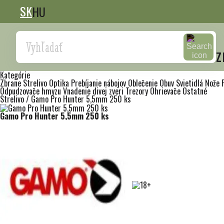
SK
HU
Search
z
Kategórie
Zbrane
Strelivo
Optika
Prebíjanie nábojov
Oblečenie
Obuv
Svietidlá
Nože
Odpudzovače hmyzu
Vnadenie divej zveri
Trezory
Ohrievače
Ostatné
Strelivo
/
Gamo Pro Hunter 5,5mm 250 ks
Gamo Pro Hunter 5,5mm 250 ks