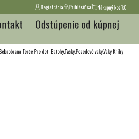
Registrácia
Prihlásiť sa
Nákupný košík
0
ontakt
Odstúpenie od kúpnej
Sebaobrana
Terče
Pre deti
Batohy,Tašky,Posedové vaky,Vaky
Knihy