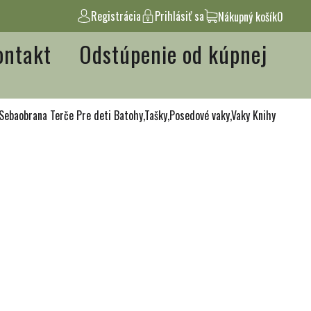
Registrácia
Prihlásiť sa
Nákupný košík
0
ontakt
Odstúpenie od kúpnej
Sebaobrana
Terče
Pre deti
Batohy,Tašky,Posedové vaky,Vaky
Knihy