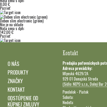
Naša cena s dph:
8,00 €
Pozrieť
Deben slim electronic (green)
Nie je na sklade
Naša cena s dph:
142,00 €
Pozrieť
Kontakt
O NÁS
Predajňa poľovníckych pot
Adresa prevádzky:
PRODUKTY
Mlynská 4629/2A
929 01 Dunajská Streda
ZNAČKY
(Sídlo: NEPO s.r.o., Dolný Bar 
KONTAKT
Pondelok - Piatok
ODSTÚPENIE OD
Sobota:
Nedeľa:
KÚPNEJ ZMLUVY