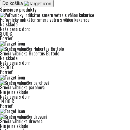
Do košíka
Súvisiace produkty
Poľovnícky indikátor smeru vetra s vôňou kukurice
Na sklade
Naša cena s dph:
8,00 €
Pozrieť
Srnčia vábnička Hubertus Buttolo
Na sklade
Naša cena s dph:
29,00 €
Pozrieť
Srnčia vábnička parohová
Nie je na sklade
Naša cena s dph:
14,00 €
Pozrieť
Srnčia vábnička drevená
Nie je na sklade