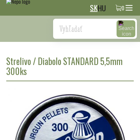
SK
HU
0
Search
Strelivo
/
Diabolo STANDARD 5,5mm
300ks