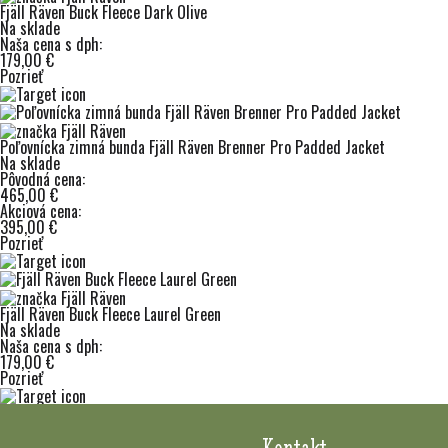
Fjäll Räven Buck Fleece Dark Olive
Na sklade
Naša cena s dph:
179,00 €
Pozrieť
Poľovnícka zimná bunda Fjäll Räven Brenner Pro Padded Jacket
Na sklade
Pôvodná cena:
465,00 €
Akciová cena:
395,00 €
Pozrieť
Fjäll Räven Buck Fleece Laurel Green
Na sklade
Naša cena s dph:
179,00 €
Pozrieť