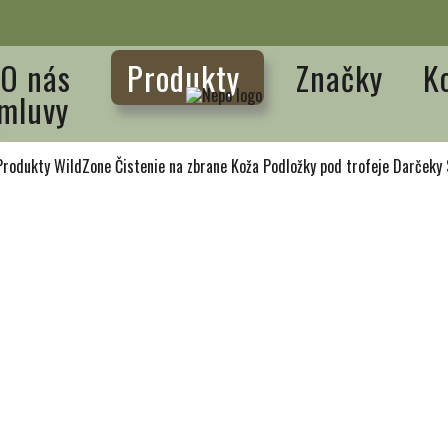
O nás
Produkty
Značky
K
mluvy
Produkty WildZone
Čistenie na zbrane
Koža
Podložky pod trofeje
Darčeky