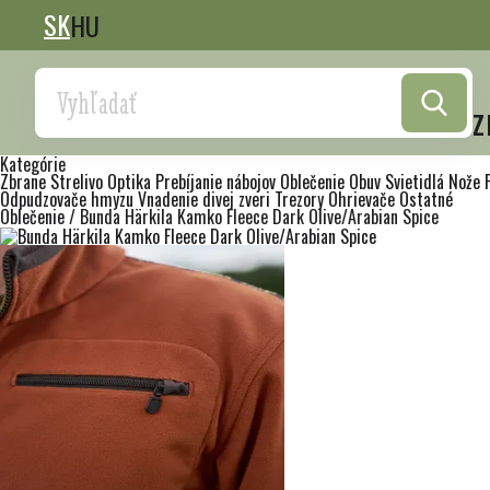
SK
HU
Search
z
Kategórie
Zbrane
Strelivo
Optika
Prebíjanie nábojov
Oblečenie
Obuv
Svietidlá
Nože
Odpudzovače hmyzu
Vnadenie divej zveri
Trezory
Ohrievače
Ostatné
Oblečenie
/
Bunda Härkila Kamko Fleece Dark Olive/Arabian Spice