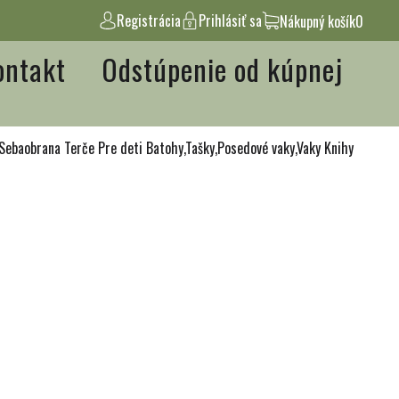
Registrácia
Prihlásiť sa
Nákupný košík
0
ontakt
Odstúpenie od kúpnej
Sebaobrana
Terče
Pre deti
Batohy,Tašky,Posedové vaky,Vaky
Knihy