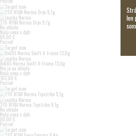
Pozrieť
Strá
len 
270 WSM Norma Oryx 9,7g
som 
Na sklade
Naša cena s dph:
69,00 €
Pozrieť
8x68S Norma Swift A-frame 13,0g
Nie je na sklade
Naša cena s dph:
102,00 €
Pozrieť
270 WSM Norma Tipstrike 9,1g
Na sklade
Naša cena s dph:
80,00 €
Pozrieť