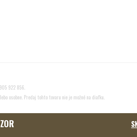
905 922 856
.
lebo osobne. Predaj tohto tovaru nie je možné na diaľku.
ZOR
S