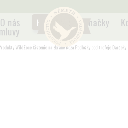
O nás
Produkty
Značky
K
mluvy
Produkty WildZone
Čistenie na zbrane
Koža
Podložky pod trofeje
Darčeky