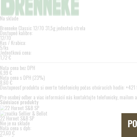
Na sklade
Brenneke Classic 12/70 31,5g jednotná strela
Dostupné kalibre:
12/70
Kus / Krabica:
5/ks
Jednotková cena:
1,72 €
Naša cena bez DPH
6,99 €
Naša cena s DPH (23%)
8,60 €
Dostupnosť produktu si overte telefonicky počas otváracích hodín:
+421 
Pre osobný odber a viac informácií nás kontaktujte
telefonicky
,
mailom
a
Súvisiace produkty
22 Hornet S&B SP
PO
Nie je na sklade
Naša cena s dph:
23,60 €