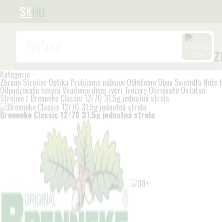
SK
HU
Search
z
Kategórie
Zbrane
Strelivo
Optika
Prebíjanie nábojov
Oblečenie
Obuv
Svietidlá
Nože
Odpudzovače hmyzu
Vnadenie divej zveri
Trezory
Ohrievače
Ostatné
Strelivo
/
Brenneke Classic 12/70 31,5g jednotná strela
Brenneke Classic 12/70 31,5g jednotná strela