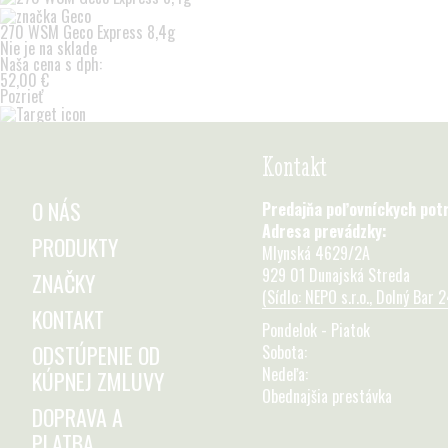
270 WSM Geco Express 8,4g
Nie je na sklade
Naša cena s dph:
52,00 €
Pozrieť
Kontakt
O NÁS
Predajňa poľovníckych pot
Adresa prevádzky:
PRODUKTY
Mlynská 4629/2A
929 01 Dunajská Streda
ZNAČKY
(Sídlo: NEPO s.r.o., Dolný Bar 
KONTAKT
Pondelok - Piatok
ODSTÚPENIE OD
Sobota:
Nedeľa:
KÚPNEJ ZMLUVY
Obednajšia prestávka
DOPRAVA A
PLATBA