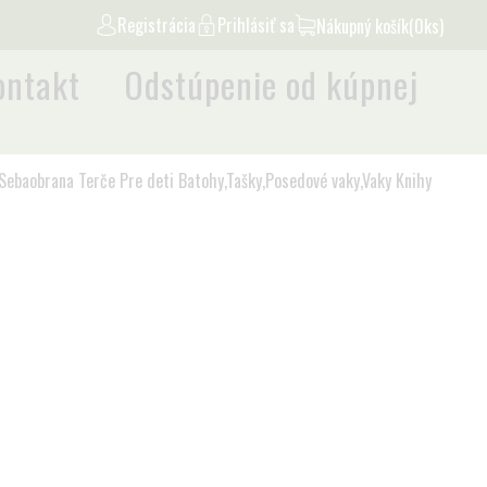
Registrácia
Prihlásiť sa
Nákupný košík
(0ks)
ontakt
Odstúpenie od kúpnej
Sebaobrana
Terče
Pre deti
Batohy,Tašky,Posedové vaky,Vaky
Knihy