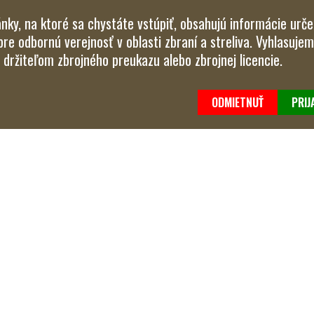
nky, na ktoré sa chystáte vstúpiť, obsahujú informácie urč
pre odbornú verejnosť v oblasti zbraní a streliva. Vyhlasujem
držiteľom zbrojného preukazu alebo zbrojnej licencie.
ODMIETNUŤ
PRIJ